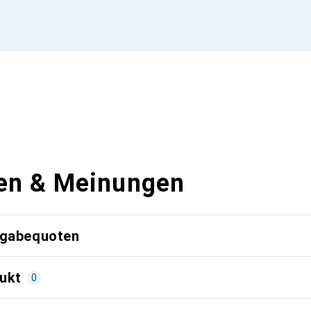
en & Meinungen
kgabequoten
ukt
0