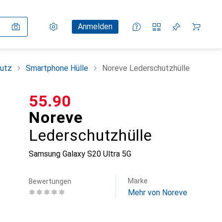
Einstellungen
Kundenkonto
Vergleichslisten
Merklisten
Warenkorb
Anmelden
utz
Smartphone Hülle
Noreve Lederschutzhülle
CHF
55.90
Noreve
Lederschutzhülle
Samsung Galaxy S20 Ultra 5G
Marke
Bewertungen
Mehr von Noreve