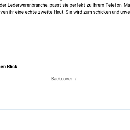
n der Lederwarenbranche, passt sie perfekt zu Ihrem Telefon. M
urven ihr eine echte zweite Haut. Sie wird zum schicken und unv
tphone. International anerkannt für ihre hochwertigen Produkte
für eine anspruchsvolle Kundschaft.
en Blick
i
Backcover
g