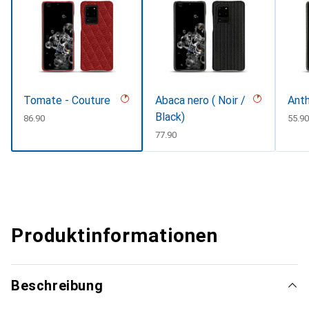
Tomate - Couture
Abaca nero ( Noir /
Anth
Black)
CHF
86.90
CHF
55.90
CHF
77.90
Produktinformationen
Beschreibung