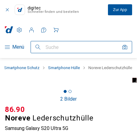
digitec
Zur App
Schneller finden und bestellen
Einstellungen
Kundenkonto
Vergleichslisten
Merklisten
Warenkorb
Navigation nach Kategorien
Menü
Suche
Smartphone Schutz
Smartphone Hülle
Noreve Lederschutzhülle
2 Bilder
CHF
86.90
Noreve
Lederschutzhülle
Samsung Galaxy S20 Ultra 5G