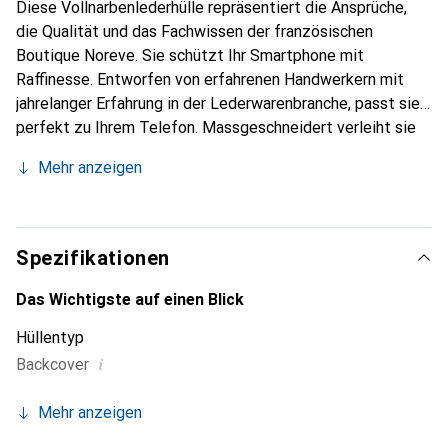
Diese Vollnarbenlederhülle repräsentiert die Ansprüche,
die Qualität und das Fachwissen der französischen
Boutique Noreve. Sie schützt Ihr Smartphone mit
Raffinesse. Entworfen von erfahrenen Handwerkern mit
jahrelanger Erfahrung in der Lederwarenbranche, passt sie
perfekt zu Ihrem Telefon. Massgeschneidert verleiht sie
mit ihren feinen Kurven Ihrem Smartphone eine echte
Mehr anzeigen
zweite Haut. Sie wird zum stilvollen und unverzichtbaren
Accessoire. International anerkannt für ihre hochwertigen
Produkte ist die Marke Noreve eine zuverlässige Wahl für
eine anspruchsvolle Kundschaft.
Spezifikationen
Das Wichtigste auf einen Blick
Hüllentyp
i
Backcover
Mehr anzeigen