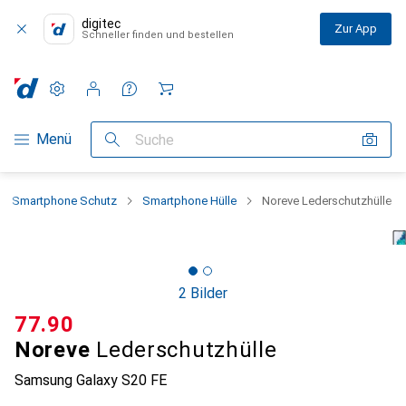
digitec
Zur App
Schneller finden und bestellen
Einstellungen
Kundenkonto
Vergleichslisten
Merklisten
Warenkorb
Navigation nach Kategorien
Menü
Suche
Smartphone Schutz
Smartphone Hülle
Noreve Lederschutzhülle
2 Bilder
CHF
77.90
Noreve
Lederschutzhülle
Samsung Galaxy S20 FE