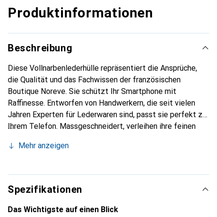
Produktinformationen
Beschreibung
Diese Vollnarbenlederhülle repräsentiert die Ansprüche,
die Qualität und das Fachwissen der französischen
Boutique Noreve. Sie schützt Ihr Smartphone mit
Raffinesse. Entworfen von Handwerkern, die seit vielen
Jahren Experten für Lederwaren sind, passt sie perfekt zu
Ihrem Telefon. Massgeschneidert, verleihen ihre feinen
Kurven ihr eine echte zweite Haut. Sie wird zum schicken
Mehr anzeigen
und unverzichtbaren Accessoire für Ihr Smartphone.
International anerkannt für ihre hochwertigen Produkte ist
die Marke Noreve eine sichere Wahl für eine
anspruchsvolle Klientel.
Spezifikationen
Das Wichtigste auf einen Blick