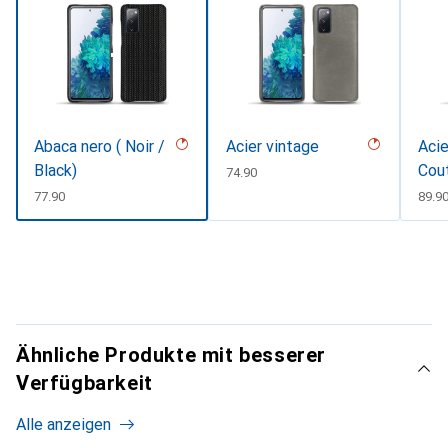
Abaca nero ( Noir /
Acier vintage
Acie
Black)
Cou
CHF
74.90
CHF
77.90
CHF
89.9
Ähnliche Produkte mit besserer
Verfügbarkeit
Alle anzeigen