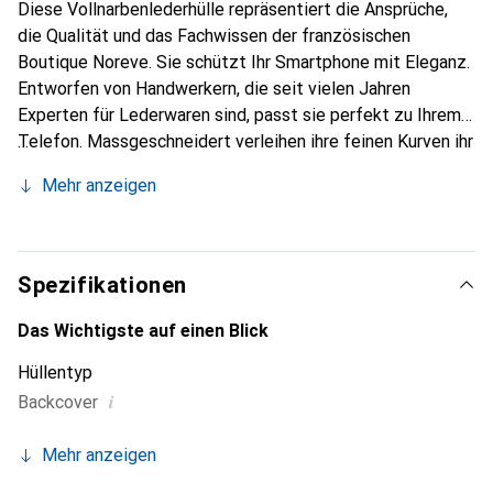
Diese Vollnarbenlederhülle repräsentiert die Ansprüche,
die Qualität und das Fachwissen der französischen
Boutique Noreve. Sie schützt Ihr Smartphone mit Eleganz.
Entworfen von Handwerkern, die seit vielen Jahren
Experten für Lederwaren sind, passt sie perfekt zu Ihrem
Telefon. Massgeschneidert verleihen ihre feinen Kurven ihr
eine echte zweite Haut. Sie wird zum schicken und
Mehr anzeigen
unverzichtbaren Accessoire für Ihr Smartphone.
International anerkannt für ihre hochwertigen Produkte ist
die Marke Noreve eine sichere Wahl für eine
anspruchsvolle Kundschaft.
Spezifikationen
Das Wichtigste auf einen Blick
Hüllentyp
i
Backcover
Mehr anzeigen