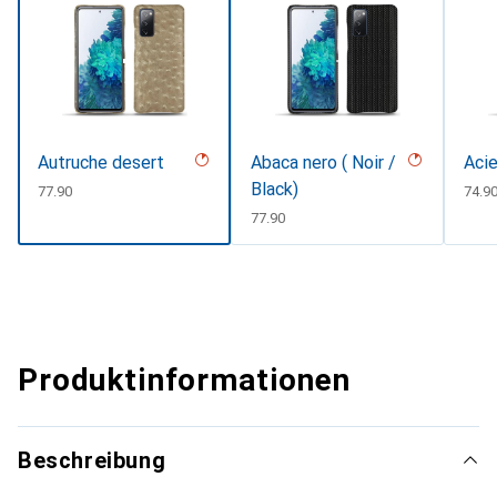
Autruche desert
Abaca nero ( Noir /
Acie
Black)
CHF
77.90
CHF
74.9
CHF
77.90
Produktinformationen
Beschreibung