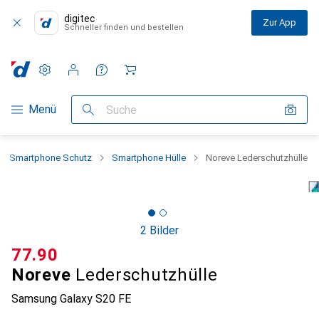
digitec
Zur App
Schneller finden und bestellen
Einstellungen
Kundenkonto
Vergleichslisten
Merklisten
Warenkorb
Navigation nach Kategorien
Menü
Suche
Smartphone Schutz
Smartphone Hülle
Noreve Lederschutzhülle
2 Bilder
CHF
77.90
Noreve
Lederschutzhülle
Samsung Galaxy S20 FE