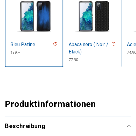
Bleu Patine
Abaca nero ( Noir /
Acie
Black)
CHF
139.–
CHF
74.9
CHF
77.90
Produktinformationen
Beschreibung