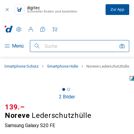
digitec
Zur App
Schneller finden und bestellen
Einstellungen
Kundenkonto
Vergleichslisten
Merklisten
Warenkorb
Navigation nach Kategorien
Menü
Suche
Smartphone Schutz
Smartphone Hülle
Noreve Lederschutzhülle
2 Bilder
CHF
139.–
Noreve
Lederschutzhülle
Samsung Galaxy S20 FE