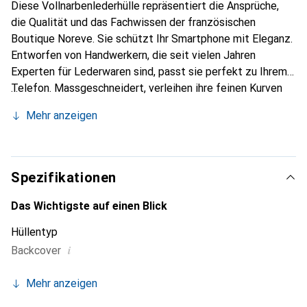
Diese Vollnarbenlederhülle repräsentiert die Ansprüche,
die Qualität und das Fachwissen der französischen
Boutique Noreve. Sie schützt Ihr Smartphone mit Eleganz.
Entworfen von Handwerkern, die seit vielen Jahren
Experten für Lederwaren sind, passt sie perfekt zu Ihrem
Telefon. Massgeschneidert, verleihen ihre feinen Kurven
ihr eine echte zweite Haut. Sie wird zum schicken und
Mehr anzeigen
unverzichtbaren Accessoire Ihres Smartphones.
International anerkannt für ihre hochwertigen Produkte ist
die Marke Noreve eine sichere Wahl für eine
anspruchsvolle Kundschaft.
Spezifikationen
Das Wichtigste auf einen Blick
Hüllentyp
i
Backcover
Mehr anzeigen