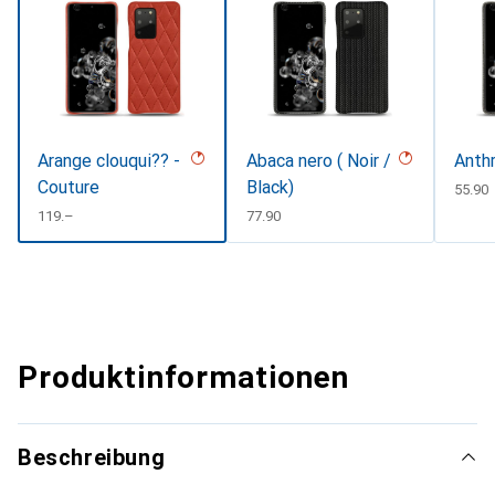
Arange clouqui?? -
Abaca nero ( Noir /
Anth
Couture
Black)
CHF
55.90
CHF
119.–
CHF
77.90
Produktinformationen
Beschreibung