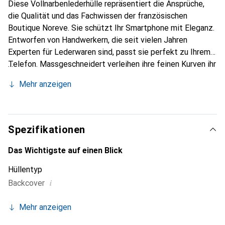
Diese Vollnarbenlederhülle repräsentiert die Ansprüche,
die Qualität und das Fachwissen der französischen
Boutique Noreve. Sie schützt Ihr Smartphone mit Eleganz.
Entworfen von Handwerkern, die seit vielen Jahren
Experten für Lederwaren sind, passt sie perfekt zu Ihrem
Telefon. Massgeschneidert verleihen ihre feinen Kurven ihr
eine echte zweite Haut. Sie wird zum schicken und
Mehr anzeigen
unverzichtbaren Accessoire für Ihr Smartphone.
International anerkannt für ihre hochwertigen Produkte ist
die Marke Noreve eine sichere Wahl für eine
anspruchsvolle Kundschaft.
Spezifikationen
Das Wichtigste auf einen Blick
Hüllentyp
i
Backcover
Mehr anzeigen