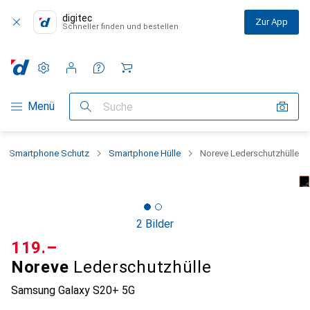
digitec
Zur App
Schneller finden und bestellen
Einstellungen
Kundenkonto
Vergleichslisten
Merklisten
Warenkorb
Navigation nach Kategorien
Menü
Suche
Smartphone Schutz
Smartphone Hülle
Noreve Lederschutzhülle
2 Bilder
CHF
119.–
Noreve
Lederschutzhülle
Samsung Galaxy S20+ 5G