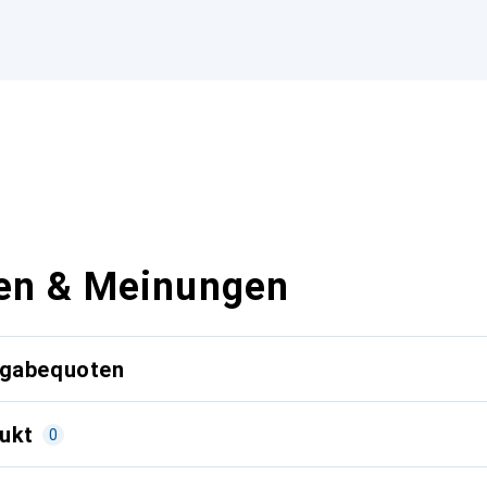
en & Meinungen
kgabequoten
ukt
0