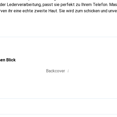
n der Lederverarbeitung, passt sie perfekt zu Ihrem Telefon. Ma
urven ihr eine echte zweite Haut. Sie wird zum schicken und unv
tphone. Die Marke Noreve ist international für ihre hochwertig
ahl für eine anspruchsvolle Kundschaft.
en Blick
i
Backcover
g