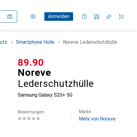
Einstellungen
Kundenkonto
Vergleichslisten
Merklisten
Warenkorb
Anmelden
utz
Smartphone Hülle
Noreve Lederschutzhülle
CHF
89.90
Noreve
Lederschutzhülle
Samsung Galaxy S20+ 5G
Marke
Bewertungen
Mehr von Noreve