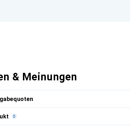
en & Meinungen
kgabequoten
ukt
0