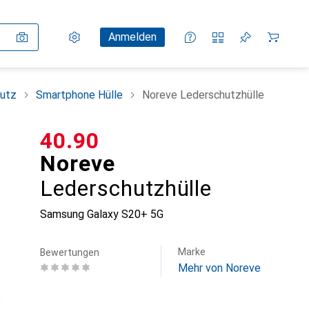
Einstellungen
Kundenkonto
Vergleichslisten
Merklisten
Warenkorb
Anmelden
utz
Smartphone Hülle
Noreve Lederschutzhülle
CHF
40.90
Noreve
Lederschutzhülle
Samsung Galaxy S20+ 5G
Marke
Bewertungen
Mehr von Noreve