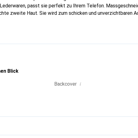
n Lederwaren, passt sie perfekt zu Ihrem Telefon. Massgeschneid
echte zweite Haut. Sie wird zum schicken und unverzichtbaren Ac
oreve ist international für ihre hochwertigen Produkte anerka
ine anspruchsvolle Kundschaft.
en Blick
i
Backcover
g