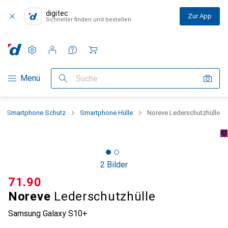
digitec
Zur App
Schneller finden und bestellen
Einstellungen
Kundenkonto
Vergleichslisten
Merklisten
Warenkorb
Navigation nach Kategorien
Menü
Suche
Smartphone Schutz
Smartphone Hülle
Noreve Lederschutzhülle
2 Bilder
CHF
71.90
Noreve
Lederschutzhülle
Samsung Galaxy S10+