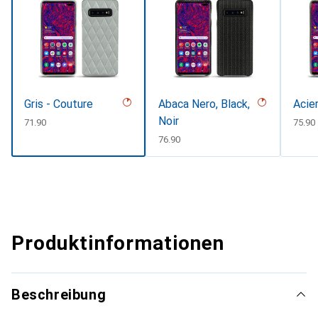
Gris - Couture
Abaca Nero, Black,
Acie
Noir
CHF
71.90
CHF
75.90
CHF
76.90
Produktinformationen
Beschreibung