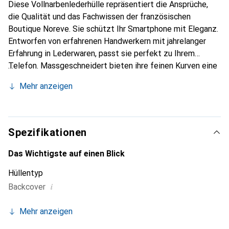
Diese Vollnarbenlederhülle repräsentiert die Ansprüche,
die Qualität und das Fachwissen der französischen
Boutique Noreve. Sie schützt Ihr Smartphone mit Eleganz.
Entworfen von erfahrenen Handwerkern mit jahrelanger
Erfahrung in Lederwaren, passt sie perfekt zu Ihrem
Telefon. Massgeschneidert bieten ihre feinen Kurven eine
echte zweite Haut. Sie wird zum schicken und
Mehr anzeigen
unverzichtbaren Accessoire für Ihr Smartphone. Die Marke
Noreve ist international für ihre hochwertigen Produkte
anerkannt und eine zuverlässige Wahl für eine
anspruchsvolle Klientel.
Spezifikationen
Das Wichtigste auf einen Blick
Hüllentyp
i
Backcover
Mehr anzeigen