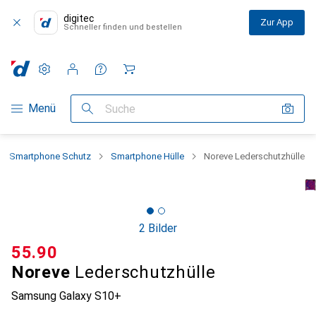
digitec
Zur App
Schneller finden und bestellen
Einstellungen
Kundenkonto
Vergleichslisten
Merklisten
Warenkorb
Navigation nach Kategorien
Menü
Suche
Smartphone Schutz
Smartphone Hülle
Noreve Lederschutzhülle
2 Bilder
CHF
55.90
Noreve
Lederschutzhülle
Samsung Galaxy S10+