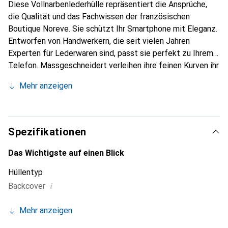
Diese Vollnarbenlederhülle repräsentiert die Ansprüche,
die Qualität und das Fachwissen der französischen
Boutique Noreve. Sie schützt Ihr Smartphone mit Eleganz.
Entworfen von Handwerkern, die seit vielen Jahren
Experten für Lederwaren sind, passt sie perfekt zu Ihrem
Telefon. Massgeschneidert verleihen ihre feinen Kurven ihr
eine echte zweite Haut. Sie wird zum schicken und
Mehr anzeigen
unverzichtbaren Accessoire für Ihr Smartphone.
International anerkannt für ihre hochwertigen Produkte ist
die Marke Noreve eine sichere Wahl für eine
anspruchsvolle Klientel.
Spezifikationen
Das Wichtigste auf einen Blick
Hüllentyp
i
Backcover
Mehr anzeigen