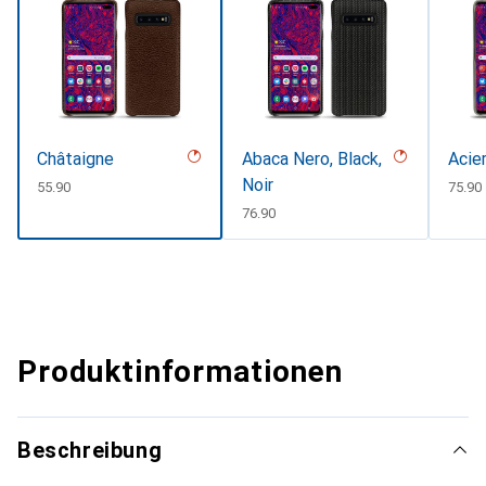
Châtaigne
Abaca Nero, Black,
Acie
Noir
CHF
55.90
CHF
75.90
CHF
76.90
Produktinformationen
Beschreibung