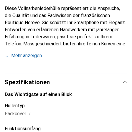
Diese Vollnarbenlederhülle repräsentiert die Ansprüche,
die Qualität und das Fachwissen der französischen
Boutique Noreve. Sie schützt Ihr Smartphone mit Eleganz.
Entworfen von erfahrenen Handwerkern mit jahrelanger
Erfahrung in Lederwaren, passt sie perfekt zu Ihrem
Telefon. Massgeschneidert bieten ihre feinen Kurven eine
echte zweite Haut. Sie wird zum schicken und
Mehr anzeigen
unverzichtbaren Accessoire für Ihr Smartphone.
International anerkannt für ihre hochwertigen Produkte ist
die Marke Noreve eine zuverlässige Wahl für eine
anspruchsvolle Kundschaft.
Spezifikationen
Das Wichtigste auf einen Blick
Hüllentyp
i
Backcover
Funktionsumfang