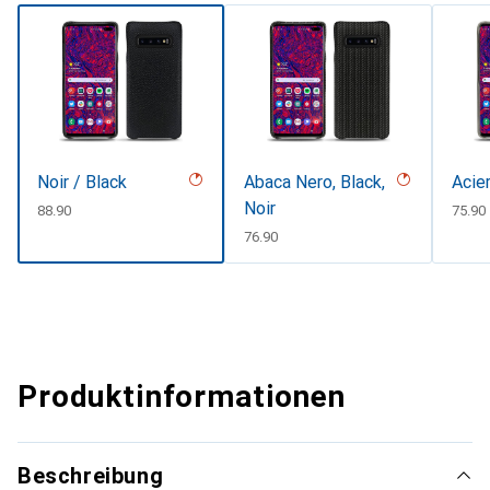
Noir / Black
Abaca Nero, Black,
Acie
Noir
CHF
88.90
CHF
75.90
CHF
76.90
Produktinformationen
Beschreibung