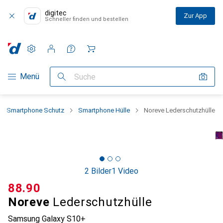
digitec
Zur App
Schneller finden und bestellen
Einstellungen
Kundenkonto
Vergleichslisten
Merklisten
Warenkorb
Navigation nach Kategorien
Menü
Suche
Smartphone Schutz
Smartphone Hülle
Noreve Lederschutzhülle
2 Bilder
1 Video
CHF
88.90
Noreve
Lederschutzhülle
Samsung Galaxy S10+