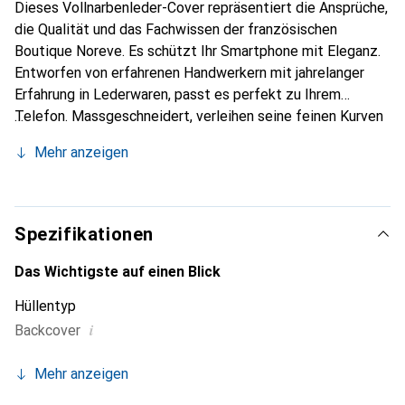
Dieses Vollnarbenleder-Cover repräsentiert die Ansprüche,
die Qualität und das Fachwissen der französischen
Boutique Noreve. Es schützt Ihr Smartphone mit Eleganz.
Entworfen von erfahrenen Handwerkern mit jahrelanger
Erfahrung in Lederwaren, passt es perfekt zu Ihrem
Telefon. Massgeschneidert, verleihen seine feinen Kurven
ihm eine echte zweite Haut. Es wird zum schicken und
Mehr anzeigen
unverzichtbaren Accessoire für Ihr Smartphone. Die Marke
Noreve ist international für ihre hochwertigen Produkte
anerkannt und eine zuverlässige Wahl für eine
anspruchsvolle Kundschaft.
Spezifikationen
Das Wichtigste auf einen Blick
Hüllentyp
i
Backcover
Mehr anzeigen