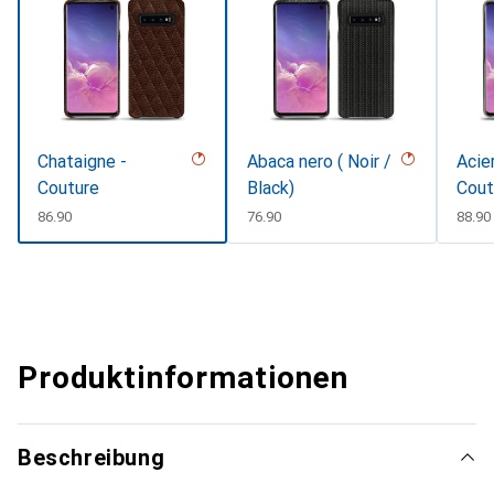
Chataigne -
Abaca nero ( Noir /
Acie
Couture
Black)
Cout
CHF
86.90
CHF
76.90
CHF
88.90
Produktinformationen
Beschreibung