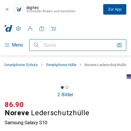
digitec
Zur App
Schneller finden und bestellen
Einstellungen
Kundenkonto
Vergleichslisten
Merklisten
Warenkorb
Navigation nach Kategorien
Menü
Suche
Smartphone Schutz
Smartphone Hülle
Noreve Lederschutzhülle
2 Bilder
CHF
86.90
Noreve
Lederschutzhülle
Samsung Galaxy S10