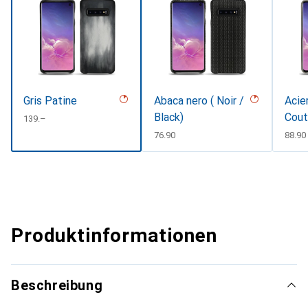
Gris Patine
Abaca nero ( Noir /
Acie
Black)
Cout
CHF
139.–
CHF
76.90
CHF
88.90
Produktinformationen
Beschreibung