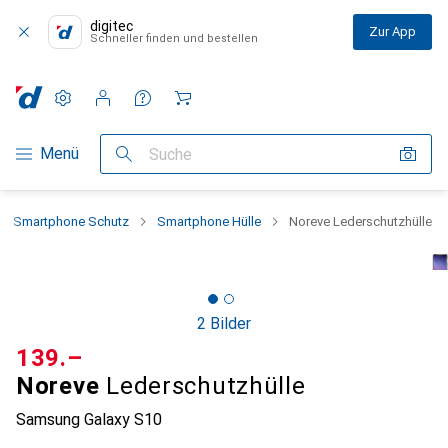
digitec
Zur App
Schneller finden und bestellen
Einstellungen
Kundenkonto
Vergleichslisten
Merklisten
Warenkorb
Navigation nach Kategorien
Menü
Suche
Smartphone Schutz
Smartphone Hülle
Noreve Lederschutzhülle
2 Bilder
CHF
139.–
Noreve
Lederschutzhülle
Samsung Galaxy S10