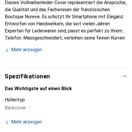
Dieses Vollnarbenleder-Cover repräsentiert die Ansprüche,
die Qualität und das Fachwissen der französischen
Boutique Noreve. Es schützt Ihr Smartphone mit Eleganz.
Entworfen von Handwerkern, die seit vielen Jahren
Experten für Lederwaren sind, passt es perfekt zu Ihrem
Telefon. Massgeschneidert, verleihen seine feinen Kurven
ihm eine echte zweite Haut. Es wird zum schicken und
Mehr anzeigen
integralen Accessoire Ihres Smartphones. International
anerkannt für ihre hochwertigen Produkte ist die Marke
Noreve eine sichere Wahl für eine anspruchsvolle Klientel.
Spezifikationen
Das Wichtigste auf einen Blick
Hüllentyp
i
Backcover
Mehr anzeigen