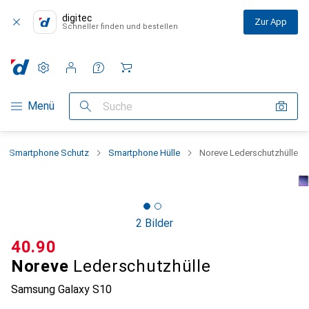
digitec
Zur App
Schneller finden und bestellen
Einstellungen
Kundenkonto
Vergleichslisten
Merklisten
Warenkorb
Navigation nach Kategorien
Menü
Suche
Smartphone Schutz
Smartphone Hülle
Noreve Lederschutzhülle
2 Bilder
CHF
40.90
Noreve
Lederschutzhülle
Samsung Galaxy S10