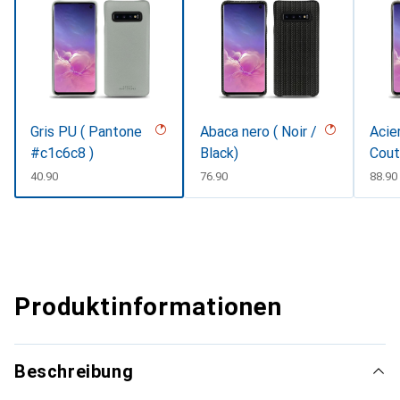
Gris PU ( Pantone
Abaca nero ( Noir /
Acie
#c1c6c8 )
Black)
Cout
CHF
40.90
CHF
76.90
CHF
88.90
Produktinformationen
Beschreibung