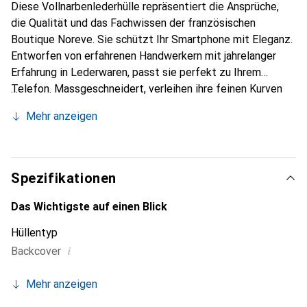
Diese Vollnarbenlederhülle repräsentiert die Ansprüche,
die Qualität und das Fachwissen der französischen
Boutique Noreve. Sie schützt Ihr Smartphone mit Eleganz.
Entworfen von erfahrenen Handwerkern mit jahrelanger
Erfahrung in Lederwaren, passt sie perfekt zu Ihrem
Telefon. Massgeschneidert, verleihen ihre feinen Kurven
ihr eine echte zweite Haut. Sie wird zum schicken und
Mehr anzeigen
unverzichtbaren Accessoire für Ihr Smartphone.
International anerkannt für ihre hochwertigen Produkte ist
die Marke Noreve eine zuverlässige Wahl für eine
anspruchsvolle Klientel.
Spezifikationen
Das Wichtigste auf einen Blick
Hüllentyp
i
Backcover
Mehr anzeigen