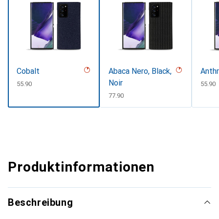
Cobalt
Abaca Nero, Black,
Anthr
Noir
CHF
55.90
CHF
55.90
CHF
77.90
Produktinformationen
Beschreibung