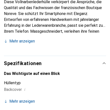
Diese Vollnarbenlederhülle verkörpert die Ansprüche, die
Qualität und das Fachwissen der französischen Boutique
Noreve. Sie schützt Ihr Smartphone mit Eleganz.
Entworfen von erfahrenen Handwerkern mit jahrelanger
Erfahrung in der Lederwarenbranche, passt sie perfekt zu
Ihrem Telefon. Massgeschneidert, verleihen ihre feinen
Kurven ihr eine echte zweite Haut. Sie wird zum schicken
Mehr anzeigen
und unverzichtbaren Accessoire für Ihr Smartphone. Die
Marke Noreve ist international für ihre hochwertigen
Produkte anerkannt und eine zuverlässige Wahl für eine
anspruchsvolle Kundschaft.
Spezifikationen
Das Wichtigste auf einen Blick
Hüllentyp
i
Backcover
Mehr anzeigen