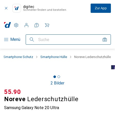
digitec
Zur App
Schneller finden und bestellen
Einstellungen
Kundenkonto
Vergleichslisten
Merklisten
Warenkorb
Navigation nach Kategorien
Menü
Suche
Smartphone Schutz
Smartphone Hülle
Noreve Lederschutzhülle
2 Bilder
CHF
55.90
Noreve
Lederschutzhülle
Samsung Galaxy Note 20 Ultra