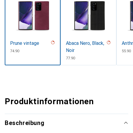
Prune vintage
Abaca Nero, Black,
Anthr
Noir
CHF
74.90
CHF
55.90
CHF
77.90
Produktinformationen
Beschreibung