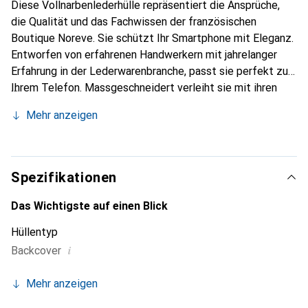
Diese Vollnarbenlederhülle repräsentiert die Ansprüche,
die Qualität und das Fachwissen der französischen
Boutique Noreve. Sie schützt Ihr Smartphone mit Eleganz.
Entworfen von erfahrenen Handwerkern mit jahrelanger
Erfahrung in der Lederwarenbranche, passt sie perfekt zu
Ihrem Telefon. Massgeschneidert verleiht sie mit ihren
feinen Kurven Ihrem Gerät eine echte zweite Haut. Sie
Mehr anzeigen
wird zum schicken und unverzichtbaren Accessoire für Ihr
Smartphone. International anerkannt für ihre hochwertigen
Produkte ist die Marke Noreve eine zuverlässige Wahl für
eine anspruchsvolle Kundschaft.
Spezifikationen
Das Wichtigste auf einen Blick
Hüllentyp
i
Backcover
Mehr anzeigen