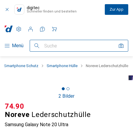
digitec
Zur App
Schneller finden und bestellen
Einstellungen
Kundenkonto
Vergleichslisten
Merklisten
Warenkorb
Navigation nach Kategorien
Menü
Suche
Smartphone Schutz
Smartphone Hülle
Noreve Lederschutzhülle
2 Bilder
CHF
74.90
Noreve
Lederschutzhülle
Samsung Galaxy Note 20 Ultra