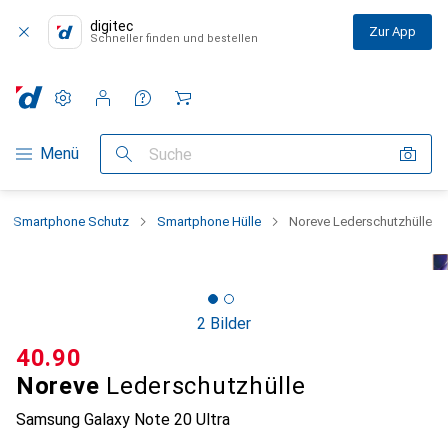
digitec
Zur App
Schneller finden und bestellen
Einstellungen
Kundenkonto
Vergleichslisten
Merklisten
Warenkorb
Navigation nach Kategorien
Menü
Suche
Smartphone Schutz
Smartphone Hülle
Noreve Lederschutzhülle
2 Bilder
CHF
40.90
Noreve
Lederschutzhülle
Samsung Galaxy Note 20 Ultra