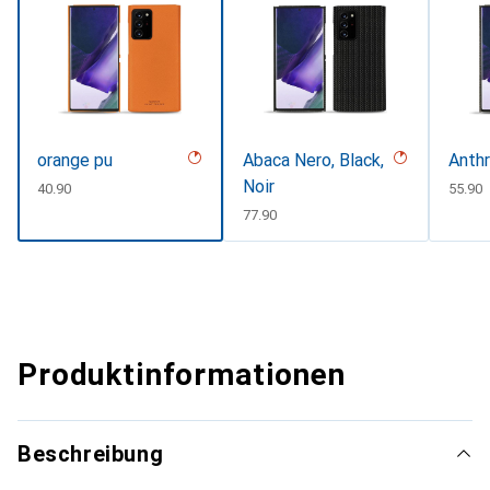
orange pu
Abaca Nero, Black,
Anthr
Noir
CHF
40.90
CHF
55.90
CHF
77.90
Produktinformationen
Beschreibung