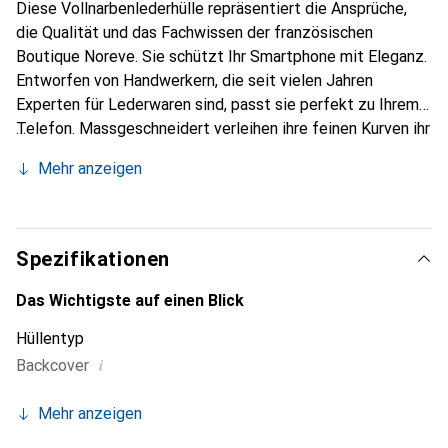
Diese Vollnarbenlederhülle repräsentiert die Ansprüche,
die Qualität und das Fachwissen der französischen
Boutique Noreve. Sie schützt Ihr Smartphone mit Eleganz.
Entworfen von Handwerkern, die seit vielen Jahren
Experten für Lederwaren sind, passt sie perfekt zu Ihrem
Telefon. Massgeschneidert verleihen ihre feinen Kurven ihr
eine echte zweite Haut. Sie wird zum schicken und
Mehr anzeigen
unverzichtbaren Accessoire Ihres Smartphones.
International anerkannt für ihre hochwertigen Produkte ist
die Marke Noreve eine sichere Wahl für eine
anspruchsvolle Klientel.
Spezifikationen
Das Wichtigste auf einen Blick
Hüllentyp
i
Backcover
Mehr anzeigen