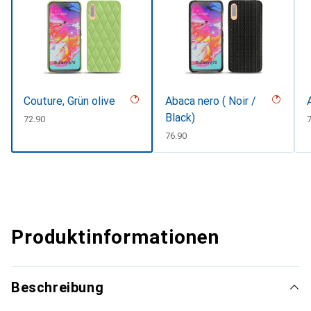
Couture, Grün olive
Abaca nero ( Noir /
Black)
CHF
72.90
CHF
76.90
Produktinformationen
Beschreibung