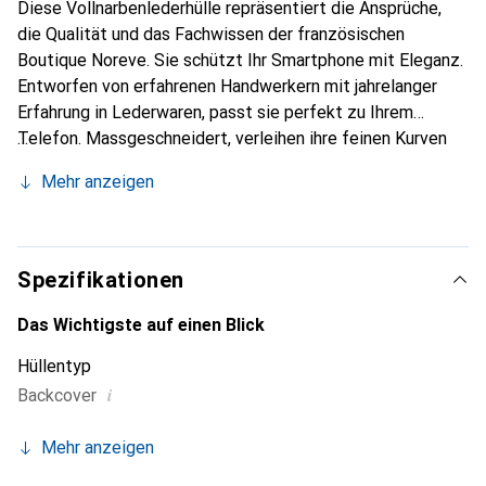
Diese Vollnarbenlederhülle repräsentiert die Ansprüche,
die Qualität und das Fachwissen der französischen
Boutique Noreve. Sie schützt Ihr Smartphone mit Eleganz.
Entworfen von erfahrenen Handwerkern mit jahrelanger
Erfahrung in Lederwaren, passt sie perfekt zu Ihrem
Telefon. Massgeschneidert, verleihen ihre feinen Kurven
ihr eine echte zweite Haut. Sie wird zum schicken und
Mehr anzeigen
unverzichtbaren Accessoire für Ihr Smartphone. Die Marke
Noreve ist international für ihre hochwertigen Produkte
anerkannt und eine zuverlässige Wahl für eine
anspruchsvolle Kundschaft.
Spezifikationen
Das Wichtigste auf einen Blick
Hüllentyp
i
Backcover
Mehr anzeigen