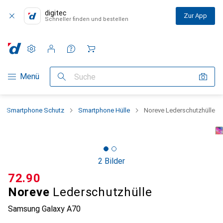
digitec
Zur App
Schneller finden und bestellen
Einstellungen
Kundenkonto
Vergleichslisten
Merklisten
Warenkorb
Navigation nach Kategorien
Menü
Suche
Smartphone Schutz
Smartphone Hülle
Noreve Lederschutzhülle
2 Bilder
CHF
72.90
Noreve
Lederschutzhülle
Samsung Galaxy A70