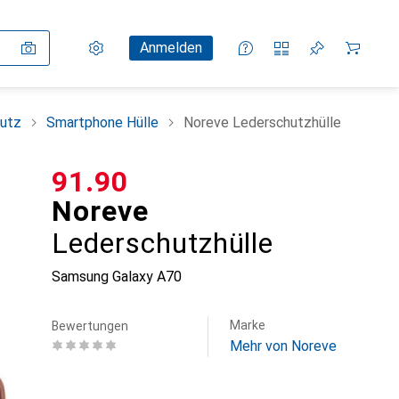
Einstellungen
Kundenkonto
Vergleichslisten
Merklisten
Warenkorb
Anmelden
utz
Smartphone Hülle
Noreve Lederschutzhülle
CHF
91.90
Noreve
Lederschutzhülle
Samsung Galaxy A70
Marke
Bewertungen
Mehr von Noreve