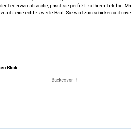
n der Lederwarenbranche, passt sie perfekt zu Ihrem Telefon. M
urven ihr eine echte zweite Haut. Sie wird zum schicken und unv
tphone. Die Marke Noreve ist international für ihre hochwertig
ahl für eine anspruchsvolle Kundschaft.
en Blick
i
Backcover
g