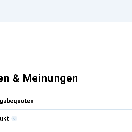
en & Meinungen
kgabequoten
ukt
0