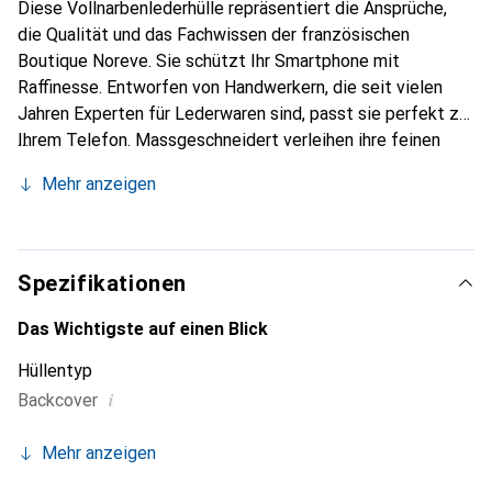
Diese Vollnarbenlederhülle repräsentiert die Ansprüche,
die Qualität und das Fachwissen der französischen
Boutique Noreve. Sie schützt Ihr Smartphone mit
Raffinesse. Entworfen von Handwerkern, die seit vielen
Jahren Experten für Lederwaren sind, passt sie perfekt zu
Ihrem Telefon. Massgeschneidert verleihen ihre feinen
Kurven ihr eine echte zweite Haut. Sie wird zum schicken
Mehr anzeigen
und unverzichtbaren Accessoire für Ihr Smartphone.
International anerkannt für ihre hochwertigen Produkte ist
die Marke Noreve eine sichere Wahl für eine
anspruchsvolle Kundschaft.
Spezifikationen
Das Wichtigste auf einen Blick
Hüllentyp
i
Backcover
Mehr anzeigen