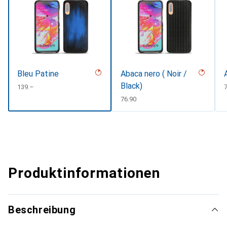
Bleu Patine
Abaca nero ( Noir /
Black)
CHF
139.–
CHF
76.90
Produktinformationen
Beschreibung