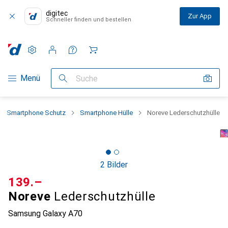
digitec
Zur App
Schneller finden und bestellen
Einstellungen
Kundenkonto
Vergleichslisten
Merklisten
Warenkorb
Navigation nach Kategorien
Menü
Suche
Smartphone Schutz
Smartphone Hülle
Noreve Lederschutzhülle
2 Bilder
CHF
139.–
Noreve
Lederschutzhülle
Samsung Galaxy A70