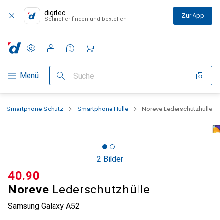
digitec
Zur App
Schneller finden und bestellen
Einstellungen
Kundenkonto
Vergleichslisten
Merklisten
Warenkorb
Navigation nach Kategorien
Menü
Suche
Smartphone Schutz
Smartphone Hülle
Noreve Lederschutzhülle
2 Bilder
CHF
40.90
Noreve
Lederschutzhülle
Samsung Galaxy A52