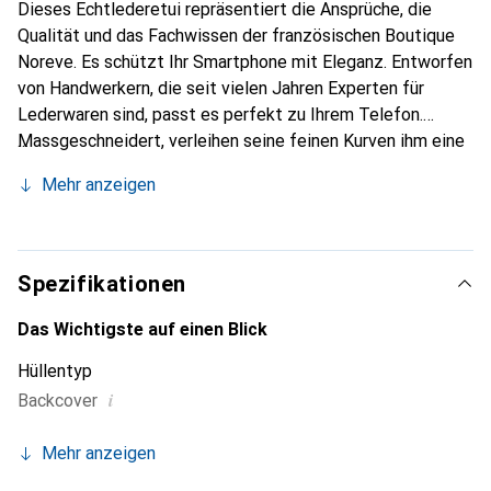
Dieses Echtlederetui repräsentiert die Ansprüche, die
Qualität und das Fachwissen der französischen Boutique
Noreve. Es schützt Ihr Smartphone mit Eleganz. Entworfen
von Handwerkern, die seit vielen Jahren Experten für
Lederwaren sind, passt es perfekt zu Ihrem Telefon.
Massgeschneidert, verleihen seine feinen Kurven ihm eine
echte zweite Haut. Es wird zum schicken und
Mehr anzeigen
unverzichtbaren Accessoire Ihres Smartphones.
International anerkannt für ihre hochwertigen Produkte ist
die Marke Noreve eine sichere Wahl für eine
anspruchsvolle Kundschaft.
Spezifikationen
Das Wichtigste auf einen Blick
Hüllentyp
i
Backcover
Mehr anzeigen