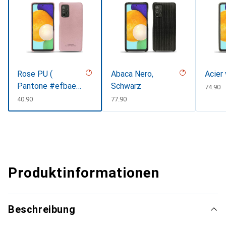
Rose PU (
Abaca Nero,
Acier
Pantone #efbae1
Schwarz
CHF
74.90
)
CHF
40.90
CHF
77.90
Produktinformationen
Beschreibung