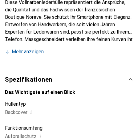
Diese Vollnarbenlederhülle repräsentiert die Ansprüche,
die Qualität und das Fachwissen der französischen
Boutique Noreve. Sie schützt Ihr Smartphone mit Eleganz.
Entworfen von Handwerkern, die seit vielen Jahren
Experten für Lederwaren sind, passt sie perfekt zu Ihrem
Telefon. Massgeschneidert verleihen ihre feinen Kurven ihr
eine echte zweite Haut. Sie wird zum schicken und
Mehr anzeigen
unverzichtbaren Accessoire für Ihr Smartphone.
International anerkannt für ihre hochwertigen Produkte ist
die Marke Noreve eine sichere Wahl für eine
anspruchsvolle Klientel.
Spezifikationen
Das Wichtigste auf einen Blick
Hüllentyp
i
Backcover
Funktionsumfang
i
Aufprallschutz