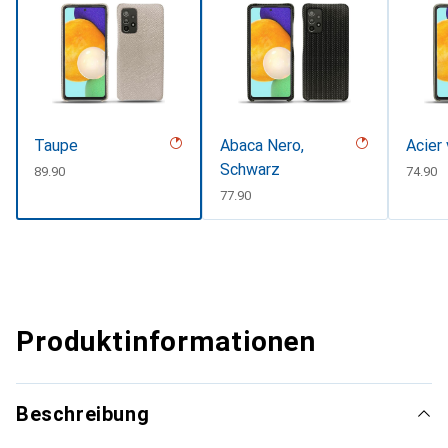
Taupe
Abaca Nero,
Acier
Schwarz
CHF
89.90
CHF
74.90
CHF
77.90
Produktinformationen
Beschreibung