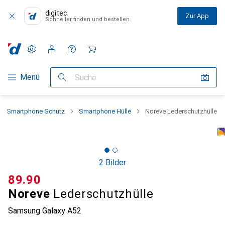
digitec
Zur App
Schneller finden und bestellen
Einstellungen
Kundenkonto
Vergleichslisten
Merklisten
Warenkorb
Navigation nach Kategorien
Menü
Suche
Smartphone Schutz
Smartphone Hülle
Noreve Lederschutzhülle
2 Bilder
CHF
89.90
Noreve
Lederschutzhülle
Samsung Galaxy A52