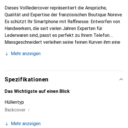
Dieses Vollledercover repräsentiert die Ansprüche,
Qualität und Expertise der französischen Boutique Noreve.
Es schützt Ihr Smartphone mit Raffinesse. Entworfen von
Handwerkern, die seit vielen Jahren Experten für
Lederwaren sind, passt es perfekt zu Ihrem Telefon.
Massgeschneidert verleihen seine feinen Kurven ihm eine
echte zweite Haut. Es wird zum schicken und
Mehr anzeigen
unverzichtbaren Accessoire für Ihr Smartphone.
International anerkannt für ihre hochwertigen Produkte ist
die Marke Noreve eine sichere Wahl für eine
anspruchsvolle Klientel.
Spezifikationen
Das Wichtigste auf einen Blick
Hüllentyp
i
Backcover
Mehr anzeigen