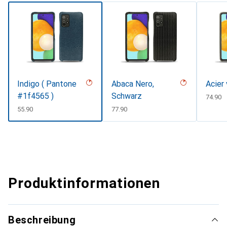
Indigo ( Pantone
Abaca Nero,
Acier
#1f4565 )
Schwarz
CHF
74.90
CHF
55.90
CHF
77.90
Produktinformationen
Beschreibung