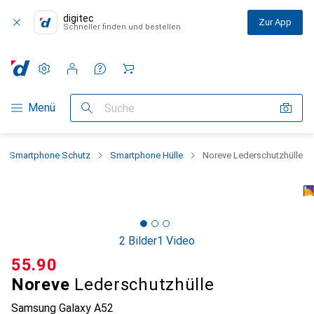
digitec
Zur App
Schneller finden und bestellen
Einstellungen
Kundenkonto
Vergleichslisten
Merklisten
Warenkorb
Navigation nach Kategorien
Menü
Suche
Smartphone Schutz
Smartphone Hülle
Noreve Lederschutzhülle
2 Bilder
1 Video
CHF
55.90
Noreve
Lederschutzhülle
Samsung Galaxy A52