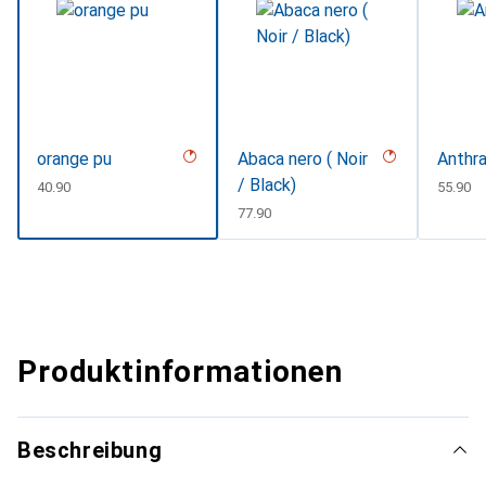
orange pu
Abaca nero ( Noir
Anthra
/ Black)
CHF
40.90
CHF
55.90
CHF
77.90
Produktinformationen
Beschreibung