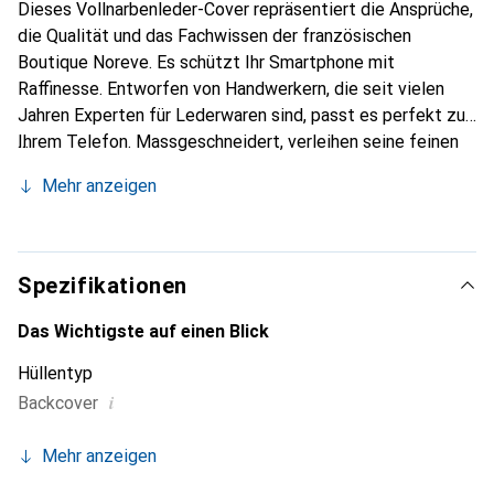
Dieses Vollnarbenleder-Cover repräsentiert die Ansprüche,
die Qualität und das Fachwissen der französischen
Boutique Noreve. Es schützt Ihr Smartphone mit
Raffinesse. Entworfen von Handwerkern, die seit vielen
Jahren Experten für Lederwaren sind, passt es perfekt zu
Ihrem Telefon. Massgeschneidert, verleihen seine feinen
Kurven ihm eine echte zweite Haut. Es wird zum schicken
Mehr anzeigen
und integralen Accessoire Ihres Smartphones. International
anerkannt für ihre hochwertigen Produkte ist die Marke
Noreve eine sichere Wahl für eine anspruchsvolle Klientel.
Spezifikationen
Das Wichtigste auf einen Blick
Hüllentyp
i
Backcover
Mehr anzeigen