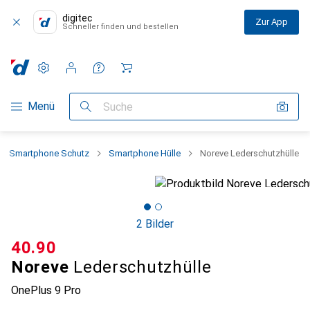
digitec
Zur App
Schneller finden und bestellen
Einstellungen
Kundenkonto
Vergleichslisten
Merklisten
Warenkorb
Navigation nach Kategorien
Menü
Suche
Smartphone Schutz
Smartphone Hülle
Noreve Lederschutzhülle
2 Bilder
CHF
40.90
Noreve
Lederschutzhülle
OnePlus 9 Pro