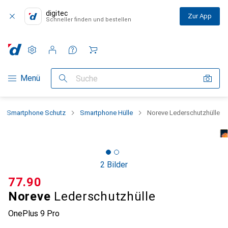
digitec
Zur App
Schneller finden und bestellen
Einstellungen
Kundenkonto
Vergleichslisten
Merklisten
Warenkorb
Navigation nach Kategorien
Menü
Suche
Smartphone Schutz
Smartphone Hülle
Noreve Lederschutzhülle
2 Bilder
CHF
77.90
Noreve
Lederschutzhülle
OnePlus 9 Pro