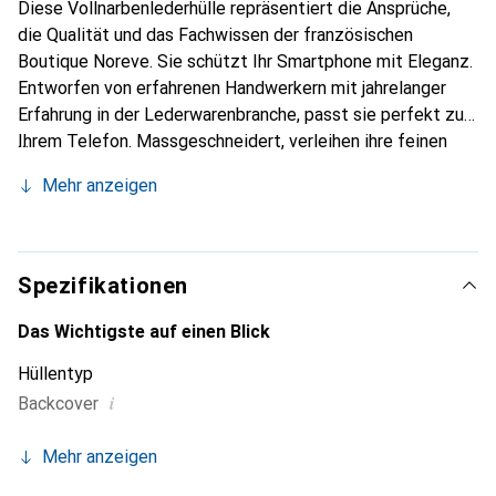
Diese Vollnarbenlederhülle repräsentiert die Ansprüche,
die Qualität und das Fachwissen der französischen
Boutique Noreve. Sie schützt Ihr Smartphone mit Eleganz.
Entworfen von erfahrenen Handwerkern mit jahrelanger
Erfahrung in der Lederwarenbranche, passt sie perfekt zu
Ihrem Telefon. Massgeschneidert, verleihen ihre feinen
Kurven ihr eine echte zweite Haut. Sie wird zum schicken
Mehr anzeigen
und unverzichtbaren Accessoire für Ihr Smartphone.
International anerkannt für ihre hochwertigen Produkte ist
die Marke Noreve eine zuverlässige Wahl für eine
anspruchsvolle Kundschaft.
Spezifikationen
Das Wichtigste auf einen Blick
Hüllentyp
i
Backcover
Mehr anzeigen