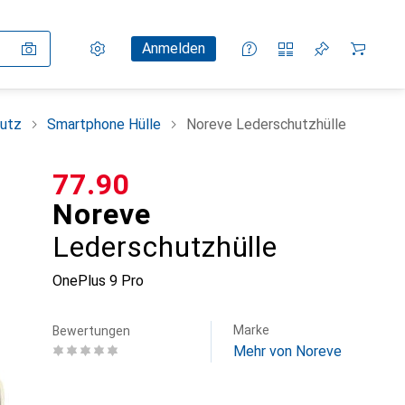
Einstellungen
Kundenkonto
Vergleichslisten
Merklisten
Warenkorb
Anmelden
utz
Smartphone Hülle
Noreve Lederschutzhülle
CHF
77.90
Noreve
Lederschutzhülle
OnePlus 9 Pro
Marke
Bewertungen
Mehr von Noreve