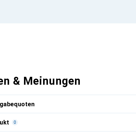
en & Meinungen
kgabequoten
ukt
0