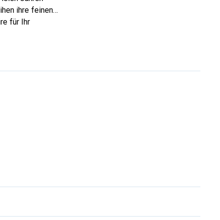
ihen ihre feinen
e für Ihr
ve eine sichere Wahl