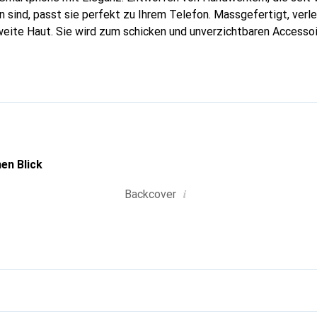
 sind, passt sie perfekt zu Ihrem Telefon. Massgefertigt, verle
weite Haut. Sie wird zum schicken und unverzichtbaren Accessoir
al anerkannt für ihre hochwertigen Produkte ist die Marke Nore
 Kundschaft.
en Blick
i
Backcover
g