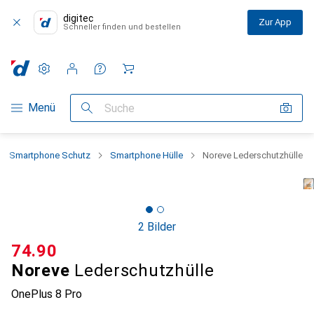
digitec
Zur App
Schneller finden und bestellen
Einstellungen
Kundenkonto
Vergleichslisten
Merklisten
Warenkorb
Navigation nach Kategorien
Menü
Suche
Smartphone Schutz
Smartphone Hülle
Noreve Lederschutzhülle
2 Bilder
CHF
74.90
Noreve
Lederschutzhülle
OnePlus 8 Pro