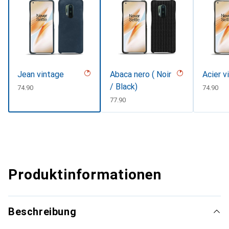
Jean vintage
Abaca nero ( Noir
Acier v
/ Black)
CHF
74.90
CHF
74.90
CHF
77.90
Produktinformationen
Beschreibung