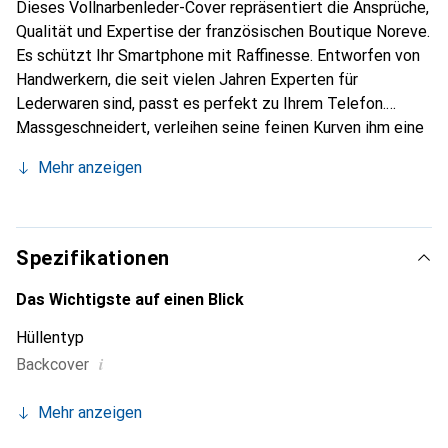
Dieses Vollnarbenleder-Cover repräsentiert die Ansprüche,
Qualität und Expertise der französischen Boutique Noreve.
Es schützt Ihr Smartphone mit Raffinesse. Entworfen von
Handwerkern, die seit vielen Jahren Experten für
Lederwaren sind, passt es perfekt zu Ihrem Telefon.
Massgeschneidert, verleihen seine feinen Kurven ihm eine
echte zweite Haut. Es wird zum schicken und integralen
Mehr anzeigen
Accessoire Ihres Smartphones. International anerkannt für
ihre hochwertigen Produkte ist die Marke Noreve eine
sichere Wahl für eine anspruchsvolle Kundschaft.
Spezifikationen
Das Wichtigste auf einen Blick
Hüllentyp
i
Backcover
Mehr anzeigen