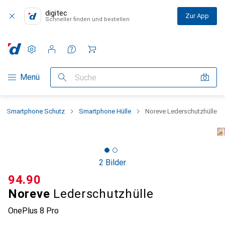
digitec
Zur App
Schneller finden und bestellen
Einstellungen
Kundenkonto
Vergleichslisten
Merklisten
Warenkorb
Navigation nach Kategorien
Menü
Suche
Smartphone Schutz
Smartphone Hülle
Noreve Lederschutzhülle
2 Bilder
CHF
94.90
Noreve
Lederschutzhülle
OnePlus 8 Pro