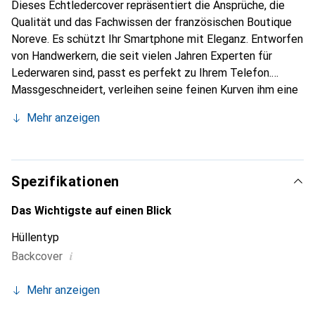
Dieses Echtledercover repräsentiert die Ansprüche, die
Qualität und das Fachwissen der französischen Boutique
Noreve. Es schützt Ihr Smartphone mit Eleganz. Entworfen
von Handwerkern, die seit vielen Jahren Experten für
Lederwaren sind, passt es perfekt zu Ihrem Telefon.
Massgeschneidert, verleihen seine feinen Kurven ihm eine
echte zweite Haut. Es wird zum schicken und
Mehr anzeigen
unverzichtbaren Accessoire Ihres Smartphones.
International anerkannt für ihre hochwertigen Produkte ist
die Marke Noreve eine sichere Wahl für eine
anspruchsvolle Klientel.
Spezifikationen
Das Wichtigste auf einen Blick
Hüllentyp
i
Backcover
Mehr anzeigen