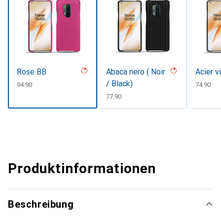
Rose BB
Abaca nero ( Noir
Acier v
/ Black)
CHF
94.90
CHF
74.90
CHF
77.90
Produktinformationen
Beschreibung