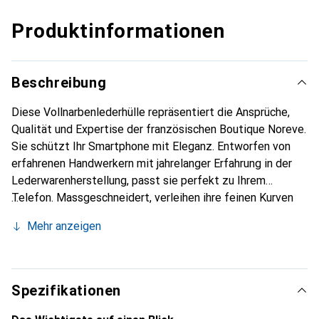
Produktinformationen
Beschreibung
Diese Vollnarbenlederhülle repräsentiert die Ansprüche,
Qualität und Expertise der französischen Boutique Noreve.
Sie schützt Ihr Smartphone mit Eleganz. Entworfen von
erfahrenen Handwerkern mit jahrelanger Erfahrung in der
Lederwarenherstellung, passt sie perfekt zu Ihrem
Telefon. Massgeschneidert, verleihen ihre feinen Kurven
ihr eine wahre zweite Haut. Sie wird zum schicken und
Mehr anzeigen
unverzichtbaren Accessoire für Ihr Smartphone.
International anerkannt für ihre hochwertigen Produkte ist
die Marke Noreve eine zuverlässige Wahl für eine
anspruchsvolle Kundschaft.
Spezifikationen