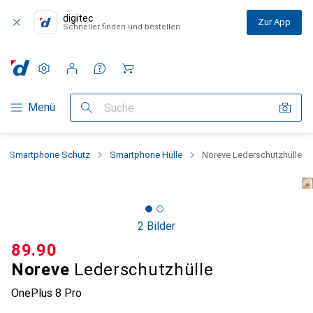
digitec
Zur App
Schneller finden und bestellen
Einstellungen
Kundenkonto
Vergleichslisten
Merklisten
Warenkorb
Navigation nach Kategorien
Menü
Suche
Smartphone Schutz
Smartphone Hülle
Noreve Lederschutzhülle
2 Bilder
CHF
89.90
Noreve
Lederschutzhülle
OnePlus 8 Pro