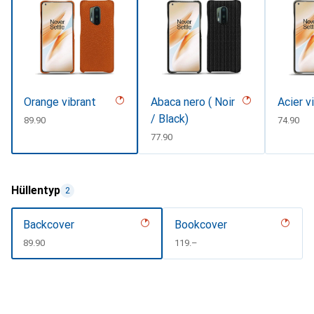
Orange vibrant
Abaca nero ( Noir
Acier v
/ Black)
CHF
89.90
CHF
74.90
CHF
77.90
Hüllentyp
2
Backcover
Bookcover
CHF
89.90
CHF
119.–