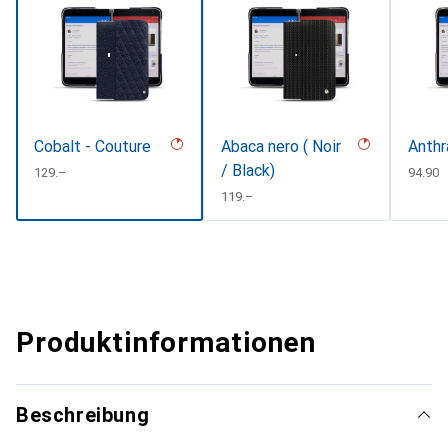
Cobalt - Couture
Abaca nero ( Noir
Anthr
/ Black)
CHF
129.–
CHF
94.90
CHF
119.–
Produktinformationen
Beschreibung