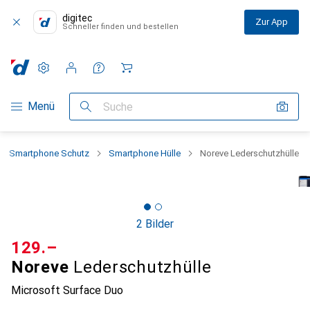
digitec
Zur App
Schneller finden und bestellen
Einstellungen
Kundenkonto
Vergleichslisten
Merklisten
Warenkorb
Navigation nach Kategorien
Menü
Suche
Smartphone Schutz
Smartphone Hülle
Noreve Lederschutzhülle
2 Bilder
CHF
129.–
Noreve
Lederschutzhülle
Microsoft Surface Duo