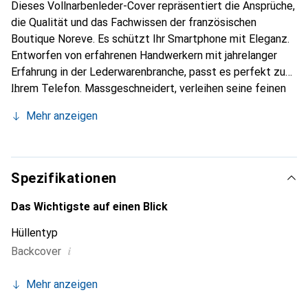
Dieses Vollnarbenleder-Cover repräsentiert die Ansprüche,
die Qualität und das Fachwissen der französischen
Boutique Noreve. Es schützt Ihr Smartphone mit Eleganz.
Entworfen von erfahrenen Handwerkern mit jahrelanger
Erfahrung in der Lederwarenbranche, passt es perfekt zu
Ihrem Telefon. Massgeschneidert, verleihen seine feinen
Kurven ihm eine echte zweite Haut. Es wird zum schicken
Mehr anzeigen
und unverzichtbaren Accessoire für Ihr Smartphone.
International anerkannt für ihre hochwertigen Produkte ist
die Marke Noreve eine zuverlässige Wahl für eine
anspruchsvolle Kundschaft.
Spezifikationen
Das Wichtigste auf einen Blick
Hüllentyp
i
Backcover
Mehr anzeigen