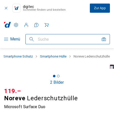
digitec
Zur App
Schneller finden und bestellen
Einstellungen
Kundenkonto
Vergleichslisten
Merklisten
Warenkorb
Navigation nach Kategorien
Menü
Suche
Smartphone Schutz
Smartphone Hülle
Noreve Lederschutzhülle
2 Bilder
CHF
119.–
Noreve
Lederschutzhülle
Microsoft Surface Duo