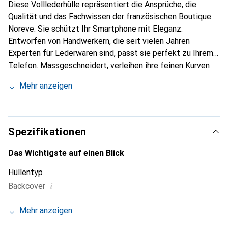
Diese Volllederhülle repräsentiert die Ansprüche, die
Qualität und das Fachwissen der französischen Boutique
Noreve. Sie schützt Ihr Smartphone mit Eleganz.
Entworfen von Handwerkern, die seit vielen Jahren
Experten für Lederwaren sind, passt sie perfekt zu Ihrem
Telefon. Massgeschneidert, verleihen ihre feinen Kurven
ihr eine echte zweite Haut. Sie wird zum schicken und
Mehr anzeigen
unverzichtbaren Accessoire für Ihr Smartphone. Die Marke
Noreve ist international für ihre hochwertigen Produkte
anerkannt und eine sichere Wahl für eine anspruchsvolle
Kundschaft.
Spezifikationen
Das Wichtigste auf einen Blick
Hüllentyp
i
Backcover
Mehr anzeigen