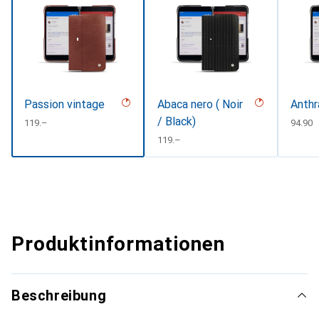
Passion vintage
Abaca nero ( Noir
Anthr
/ Black)
CHF
119.–
CHF
94.90
CHF
119.–
Produktinformationen
Beschreibung