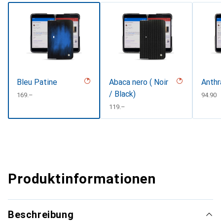
Bleu Patine
Abaca nero ( Noir
Anthr
/ Black)
CHF
169.–
CHF
94.90
CHF
119.–
Produktinformationen
Beschreibung