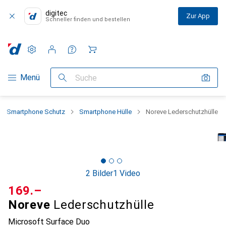
digitec
Zur App
Schneller finden und bestellen
Einstellungen
Kundenkonto
Vergleichslisten
Merklisten
Warenkorb
Navigation nach Kategorien
Menü
Suche
Smartphone Schutz
Smartphone Hülle
Noreve Lederschutzhülle
2 Bilder
1 Video
CHF
169.–
Noreve
Lederschutzhülle
Microsoft Surface Duo