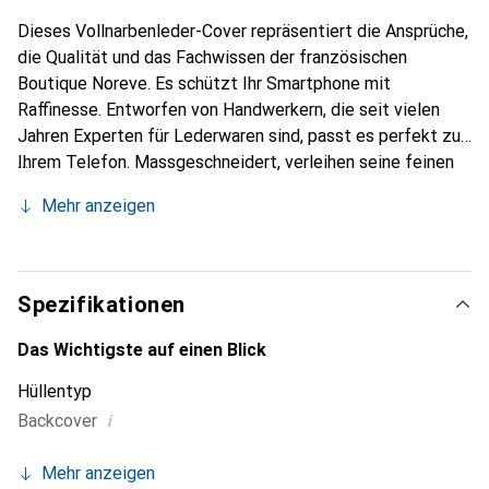
Dieses Vollnarbenleder-Cover repräsentiert die Ansprüche,
die Qualität und das Fachwissen der französischen
Boutique Noreve. Es schützt Ihr Smartphone mit
Raffinesse. Entworfen von Handwerkern, die seit vielen
Jahren Experten für Lederwaren sind, passt es perfekt zu
Ihrem Telefon. Massgeschneidert, verleihen seine feinen
Kurven ihm eine echte zweite Haut. Es wird zum schicken
Mehr anzeigen
und unverzichtbaren Accessoire für Ihr Smartphone.
International anerkannt für ihre hochwertigen Produkte ist
die Marke Noreve eine sichere Wahl für eine
anspruchsvolle Klientel.
Spezifikationen
Das Wichtigste auf einen Blick
Hüllentyp
i
Backcover
Mehr anzeigen