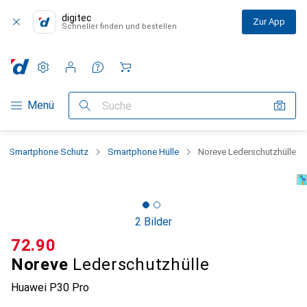
digitec
Zur App
Schneller finden und bestellen
Einstellungen
Kundenkonto
Vergleichslisten
Merklisten
Warenkorb
Navigation nach Kategorien
Menü
Suche
Smartphone Schutz
Smartphone Hülle
Noreve Lederschutzhülle
2 Bilder
CHF
72.90
Noreve
Lederschutzhülle
Huawei P30 Pro