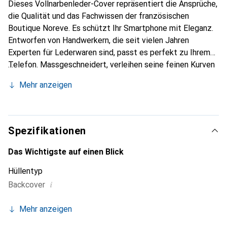
Dieses Vollnarbenleder-Cover repräsentiert die Ansprüche,
die Qualität und das Fachwissen der französischen
Boutique Noreve. Es schützt Ihr Smartphone mit Eleganz.
Entworfen von Handwerkern, die seit vielen Jahren
Experten für Lederwaren sind, passt es perfekt zu Ihrem
Telefon. Massgeschneidert, verleihen seine feinen Kurven
ihm eine echte zweite Haut. Es wird zum schicken und
Mehr anzeigen
unverzichtbaren Accessoire Ihres Smartphones.
International anerkannt für ihre hochwertigen Produkte ist
die Marke Noreve eine sichere Wahl für eine
anspruchsvolle Klientel.
Spezifikationen
Das Wichtigste auf einen Blick
Hüllentyp
i
Backcover
Mehr anzeigen