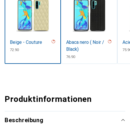
Beige - Couture
Abaca nero ( Noir /
Aci
Black)
CHF
72.90
CHF
75.9
CHF
76.90
Produktinformationen
Beschreibung