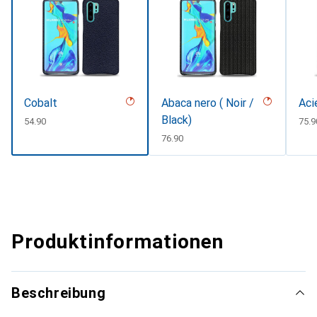
Cobalt
Abaca nero ( Noir /
Aci
Black)
CHF
54.90
CHF
75.9
CHF
76.90
Produktinformationen
Beschreibung