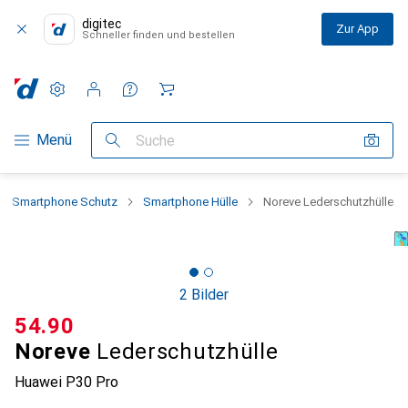
digitec
Zur App
Schneller finden und bestellen
Einstellungen
Kundenkonto
Vergleichslisten
Merklisten
Warenkorb
Navigation nach Kategorien
Menü
Suche
Smartphone Schutz
Smartphone Hülle
Noreve Lederschutzhülle
2 Bilder
CHF
54.90
Noreve
Lederschutzhülle
Huawei P30 Pro