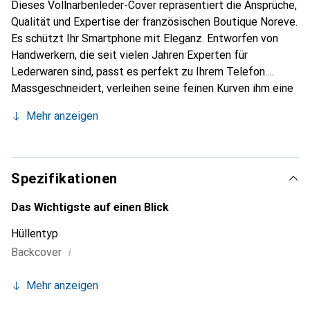
Dieses Vollnarbenleder-Cover repräsentiert die Ansprüche,
Qualität und Expertise der französischen Boutique Noreve.
Es schützt Ihr Smartphone mit Eleganz. Entworfen von
Handwerkern, die seit vielen Jahren Experten für
Lederwaren sind, passt es perfekt zu Ihrem Telefon.
Massgeschneidert, verleihen seine feinen Kurven ihm eine
echte zweite Haut. Es wird zum schicken und
Mehr anzeigen
unverzichtbaren Accessoire für Ihr Smartphone.
International anerkannt für ihre hochwertigen Produkte ist
die Marke Noreve eine sichere Wahl für eine
anspruchsvolle Kundschaft.
Spezifikationen
Das Wichtigste auf einen Blick
Hüllentyp
i
Backcover
Mehr anzeigen