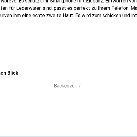
 Noreve. Es schützt Ihr Smartphone mit Eleganz. Entworfen von
rten für Lederwaren sind, passt es perfekt zu Ihrem Telefon. M
Kurven ihm eine echte zweite Haut. Es wird zum schicken und in
rnational anerkannt für ihre hochwertigen Produkte ist die Mar
spruchsvolle Klientel.
en Blick
i
Backcover
g