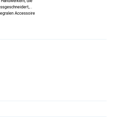
 Handwerkern, die
assgeschneidert,
tegralen Accessoire
ke Noreve eine