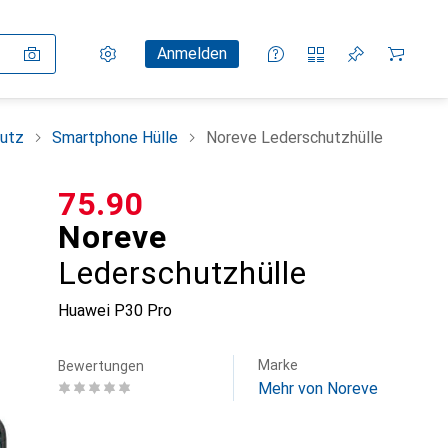
Einstellungen
Kundenkonto
Vergleichslisten
Merklisten
Warenkorb
Anmelden
utz
Smartphone Hülle
Noreve Lederschutzhülle
CHF
75.90
Noreve
Lederschutzhülle
Huawei P30 Pro
Marke
Bewertungen
Mehr von Noreve