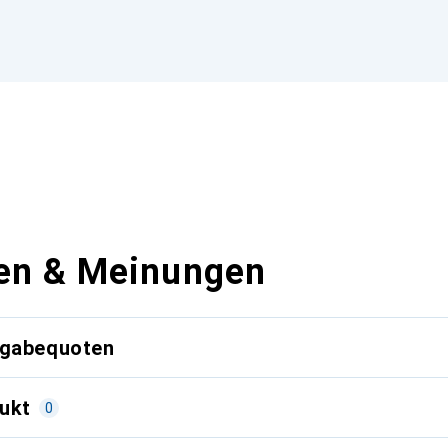
en & Meinungen
kgabequoten
ukt
0