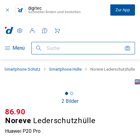
digitec
Zur App
Schneller finden und bestellen
Einstellungen
Kundenkonto
Vergleichslisten
Merklisten
Warenkorb
Navigation nach Kategorien
Menü
Suche
Smartphone Schutz
Smartphone Hülle
Noreve Lederschutzhülle
2 Bilder
CHF
86.90
Noreve
Lederschutzhülle
Huawei P20 Pro