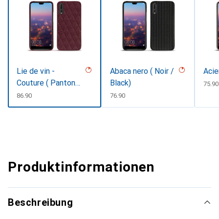
Lie de vin -
Abaca nero ( Noir /
Acie
Couture ( Pantone
Black)
CHF
75.90
#412234 )
CHF
86.90
CHF
76.90
Produktinformationen
Beschreibung