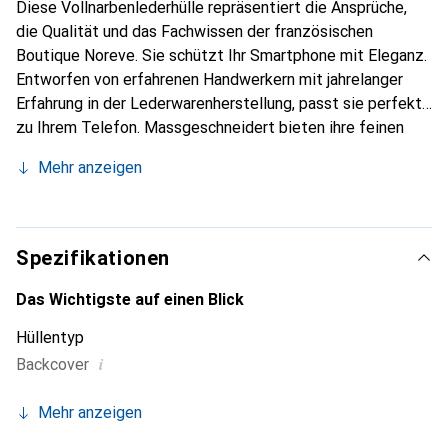
Diese Vollnarbenlederhülle repräsentiert die Ansprüche,
die Qualität und das Fachwissen der französischen
Boutique Noreve. Sie schützt Ihr Smartphone mit Eleganz.
Entworfen von erfahrenen Handwerkern mit jahrelanger
Erfahrung in der Lederwarenherstellung, passt sie perfekt
zu Ihrem Telefon. Massgeschneidert bieten ihre feinen
Kurven eine echte zweite Haut. Sie wird zum schicken und
Mehr anzeigen
unverzichtbaren Accessoire für Ihr Smartphone. Die Marke
Noreve ist international für ihre hochwertigen Produkte
anerkannt und eine zuverlässige Wahl für eine
anspruchsvolle Kundschaft.
Spezifikationen
Das Wichtigste auf einen Blick
Hüllentyp
i
Backcover
Mehr anzeigen