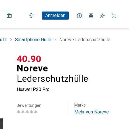
Einstellungen
Kundenkonto
Vergleichslisten
Merklisten
Warenkorb
Anmelden
utz
Smartphone Hülle
Noreve Lederschutzhülle
CHF
40.90
Noreve
Lederschutzhülle
Huawei P20 Pro
Marke
Bewertungen
Mehr von Noreve