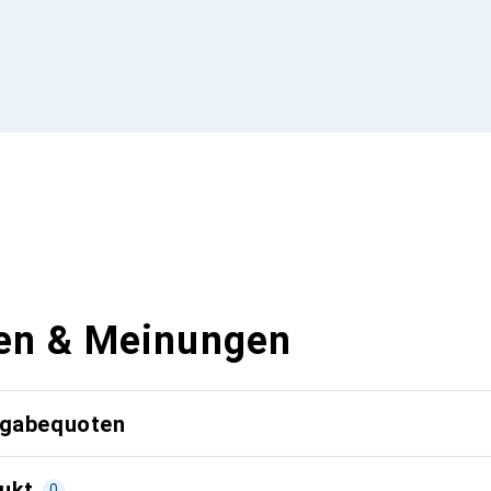
en & Meinungen
kgabequoten
ukt
0