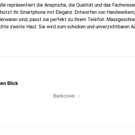
lle repräsentiert die Ansprüche, die Qualität und das Fachwisse
hützt Ihr Smartphone mit Eleganz. Entworfen von Handwerkern, 
erwaren sind, passt sie perfekt zu Ihrem Telefon. Massgeschnei
echte zweite Haut. Sie wird zum schicken und unverzichtbaren Ac
al anerkannt für ihre hochwertigen Produkte ist die Marke Nore
Klientel.
en Blick
i
Backcover