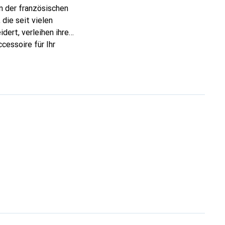
n der französischen
die seit vielen
dert, verleihen ihre
cessoire für Ihr
ve eine sichere Wahl