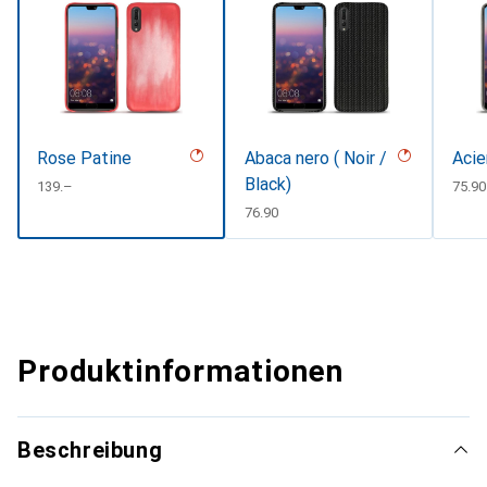
Rose Patine
Abaca nero ( Noir /
Acie
Black)
CHF
139.–
CHF
75.90
CHF
76.90
Produktinformationen
Beschreibung