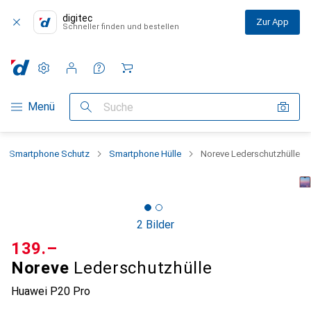
digitec
Zur App
Schneller finden und bestellen
Einstellungen
Kundenkonto
Vergleichslisten
Merklisten
Warenkorb
Navigation nach Kategorien
Menü
Suche
Smartphone Schutz
Smartphone Hülle
Noreve Lederschutzhülle
2 Bilder
CHF
139.–
Noreve
Lederschutzhülle
Huawei P20 Pro