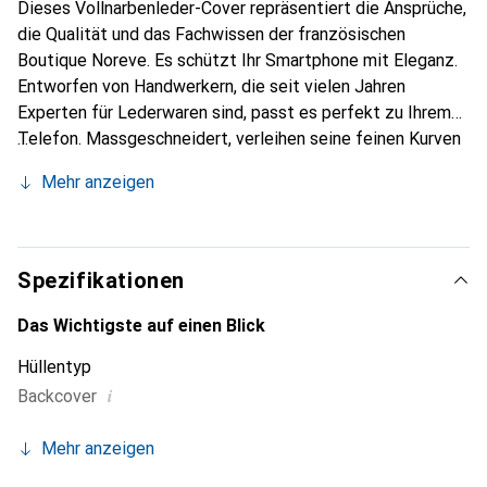
Dieses Vollnarbenleder-Cover repräsentiert die Ansprüche,
die Qualität und das Fachwissen der französischen
Boutique Noreve. Es schützt Ihr Smartphone mit Eleganz.
Entworfen von Handwerkern, die seit vielen Jahren
Experten für Lederwaren sind, passt es perfekt zu Ihrem
Telefon. Massgeschneidert, verleihen seine feinen Kurven
ihm eine echte zweite Haut. Es wird zum schicken und
Mehr anzeigen
unverzichtbaren Accessoire für Ihr Smartphone.
International anerkannt für ihre hochwertigen Produkte ist
die Marke Noreve eine sichere Wahl für eine
anspruchsvolle Klientel.
Spezifikationen
Das Wichtigste auf einen Blick
Hüllentyp
i
Backcover
Mehr anzeigen