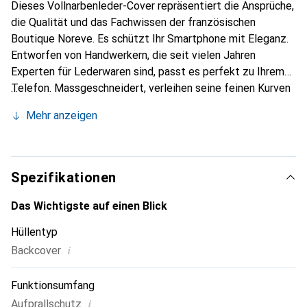
Dieses Vollnarbenleder-Cover repräsentiert die Ansprüche,
die Qualität und das Fachwissen der französischen
Boutique Noreve. Es schützt Ihr Smartphone mit Eleganz.
Entworfen von Handwerkern, die seit vielen Jahren
Experten für Lederwaren sind, passt es perfekt zu Ihrem
Telefon. Massgeschneidert, verleihen seine feinen Kurven
ihm eine echte zweite Haut. Es wird zum schicken und
Mehr anzeigen
unverzichtbaren Accessoire Ihres Smartphones.
International anerkannt für ihre hochwertigen Produkte ist
die Marke Noreve eine sichere Wahl für eine
anspruchsvolle Klientel.
Spezifikationen
Das Wichtigste auf einen Blick
Hüllentyp
i
Backcover
Funktionsumfang
i
Aufprallschutz