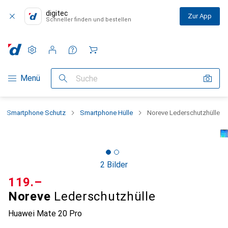
digitec
Zur App
Schneller finden und bestellen
Einstellungen
Kundenkonto
Vergleichslisten
Merklisten
Warenkorb
Navigation nach Kategorien
Menü
Suche
Smartphone Schutz
Smartphone Hülle
Noreve Lederschutzhülle
2 Bilder
CHF
119.–
Noreve
Lederschutzhülle
Huawei Mate 20 Pro