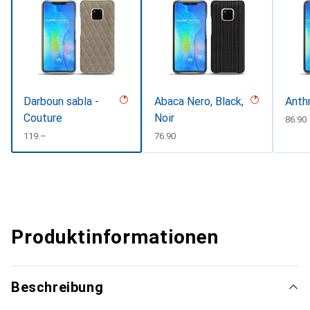
Darboun sabla -
Abaca Nero, Black,
Anth
Couture
Noir
CHF
86.90
CHF
119.–
CHF
76.90
Produktinformationen
Beschreibung