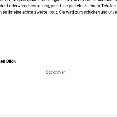
n der Lederwarenherstellung, passt sie perfekt zu Ihrem Telefon
urven ihr eine echte zweite Haut. Sie wird zum schicken und unv
tphone. International anerkannt für ihre hochwertigen Produkte
für eine anspruchsvolle Kundschaft.
en Blick
i
Backcover
g