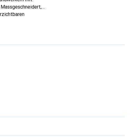
. Massgeschneidert,
erzichtbaren
 ist die Marke Noreve