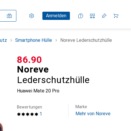
Einstellungen
Kundenkonto
Vergleichslisten
Merklisten
Warenkorb
Anmelden
utz
Smartphone Hülle
Noreve Lederschutzhülle
CHF
86.90
Noreve
Lederschutzhülle
Huawei Mate 20 Pro
Marke
Bewertungen
Mehr von Noreve
1