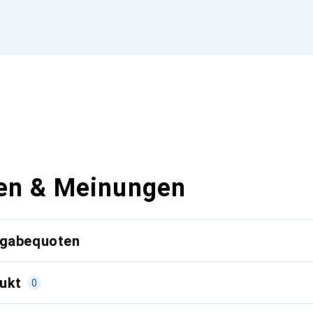
en & Meinungen
kgabequoten
ukt
0