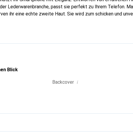
n der Lederwarenbranche, passt sie perfekt zu Ihrem Telefon. M
urven ihr eine echte zweite Haut. Sie wird zum schicken und unv
tphone. International anerkannt für ihre hochwertigen Produkte
für eine anspruchsvolle Kundschaft.
en Blick
i
Backcover
g