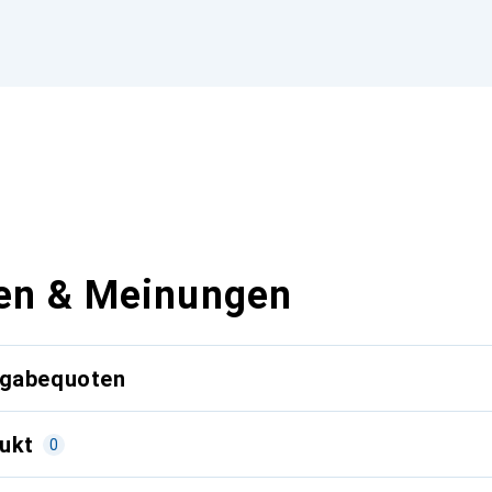
en & Meinungen
kgabequoten
ukt
0