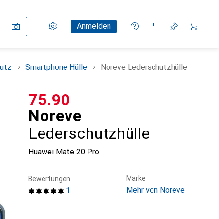
Einstellungen
Kundenkonto
Vergleichslisten
Merklisten
Warenkorb
Anmelden
utz
Smartphone Hülle
Noreve Lederschutzhülle
CHF
75.90
Noreve
Lederschutzhülle
Huawei Mate 20 Pro
Marke
Bewertungen
Mehr von Noreve
1