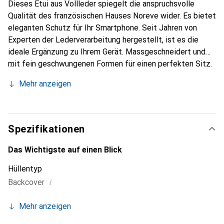
Dieses Etui aus Vollleder spiegelt die anspruchsvolle
Qualität des französischen Hauses Noreve wider. Es bietet
eleganten Schutz für Ihr Smartphone. Seit Jahren von
Experten der Lederverarbeitung hergestellt, ist es die
ideale Ergänzung zu Ihrem Gerät. Massgeschneidert und
mit fein geschwungenen Formen für einen perfekten Sitz.
Ein elegantes Accessoire und das ideale Gewand für Ihr
Mehr anzeigen
Smartphone. Die Marke Noreve ist international für ihre
hochwertigen Produkte bekannt und stets eine gute Wahl
für den anspruchsvollen Kunden.
Spezifikationen
Das Wichtigste auf einen Blick
Hüllentyp
i
Backcover
Mehr anzeigen