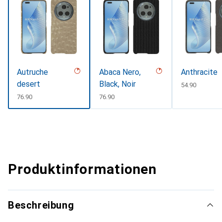
Autruche
Abaca Nero,
Anthracite
desert
Black, Noir
CHF
54.90
CHF
76.90
CHF
76.90
Produktinformationen
Beschreibung