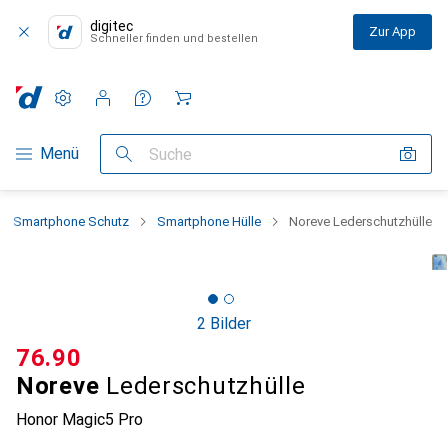
digitec
Zur App
Schneller finden und bestellen
Einstellungen
Kundenkonto
Vergleichslisten
Merklisten
Warenkorb
Navigation nach Kategorien
Menü
Suche
Smartphone Schutz
Smartphone Hülle
Noreve Lederschutzhülle
2 Bilder
CHF
76.90
Noreve
Lederschutzhülle
Honor Magic5 Pro