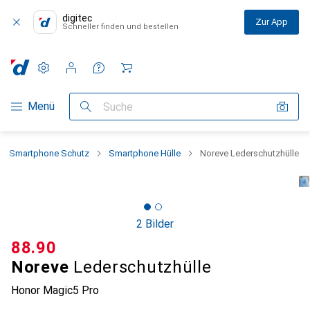
digitec
Zur App
Schneller finden und bestellen
Einstellungen
Kundenkonto
Vergleichslisten
Merklisten
Warenkorb
Navigation nach Kategorien
Menü
Suche
Smartphone Schutz
Smartphone Hülle
Noreve Lederschutzhülle
2 Bilder
CHF
88.90
Noreve
Lederschutzhülle
Honor Magic5 Pro