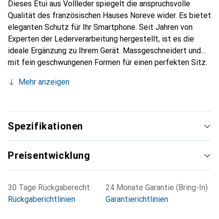
Dieses Etui aus Vollleder spiegelt die anspruchsvolle
Qualität des französischen Hauses Noreve wider. Es bietet
eleganten Schutz für Ihr Smartphone. Seit Jahren von
Experten der Lederverarbeitung hergestellt, ist es die
ideale Ergänzung zu Ihrem Gerät. Massgeschneidert und
mit fein geschwungenen Formen für einen perfekten Sitz.
Ein elegantes Accessoire und das ideale Gewand für Ihr
Mehr anzeigen
Smartphone. Die Marke Noreve ist international für ihre
hochwertigen Produkte bekannt und stets eine gute Wahl
für den anspruchsvollen Kunden.
Spezifikationen
Preisentwicklung
30 Tage Rückgaberecht
24 Monate Garantie (Bring-In)
Rückgaberichtlinien
Garantierichtlinien