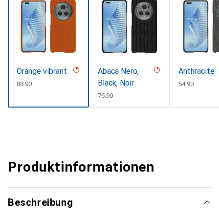
Orange vibrant
Abaca Nero,
Anthracite
Black, Noir
CHF
88.90
CHF
54.90
CHF
76.90
Produktinformationen
Beschreibung