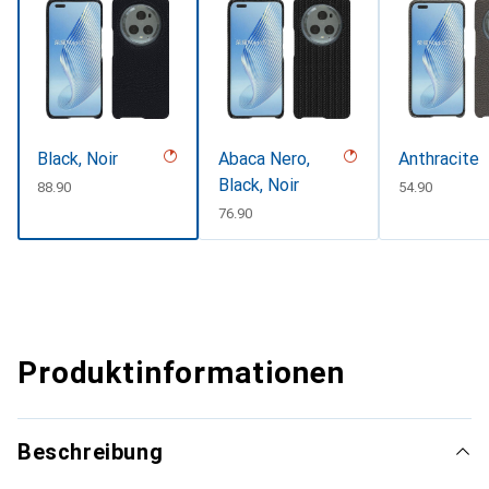
Black, Noir
Abaca Nero,
Anthracite
Black, Noir
CHF
88.90
CHF
54.90
CHF
76.90
Produktinformationen
Beschreibung