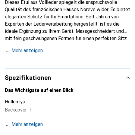
Dieses Etui aus Vollleder spiegelt die anspruchsvolle
Qualität des französischen Hauses Noreve wider. Es bietet
eleganten Schutz für Ihr Smartphone. Seit Jahren von
Experten der Lederverarbeitung hergestellt, ist es die
ideale Ergänzung zu Ihrem Gerät. Massgeschneidert und
mit fein geschwungenen Formen für einen perfekten Sitz.
Ein elegantes Accessoire und das ideale Gewand für Ihr
Mehr anzeigen
Smartphone. Die Marke Noreve ist international für ihre
hochwertigen Produkte bekannt und stets eine gute Wahl
für den anspruchsvollen Kunden.
Spezifikationen
Das Wichtigste auf einen Blick
Hüllentyp
i
Backcover
Mehr anzeigen