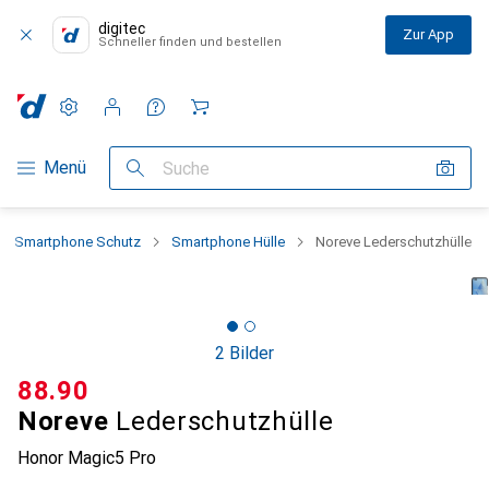
digitec
Zur App
Schneller finden und bestellen
Einstellungen
Kundenkonto
Vergleichslisten
Merklisten
Warenkorb
Navigation nach Kategorien
Menü
Suche
Smartphone Schutz
Smartphone Hülle
Noreve Lederschutzhülle
2 Bilder
CHF
88.90
Noreve
Lederschutzhülle
Honor Magic5 Pro