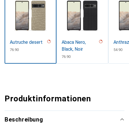
Autruche desert
Abaca Nero,
Anthraz
Black, Noir
CHF
76.90
CHF
54.90
CHF
76.90
Produktinformationen
Beschreibung