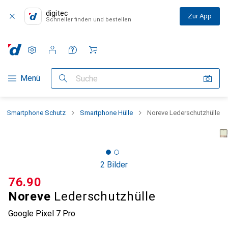
digitec
Zur App
Schneller finden und bestellen
Einstellungen
Kundenkonto
Vergleichslisten
Merklisten
Warenkorb
Navigation nach Kategorien
Menü
Suche
Smartphone Schutz
Smartphone Hülle
Noreve Lederschutzhülle
2 Bilder
CHF
76.90
Noreve
Lederschutzhülle
Google Pixel 7 Pro