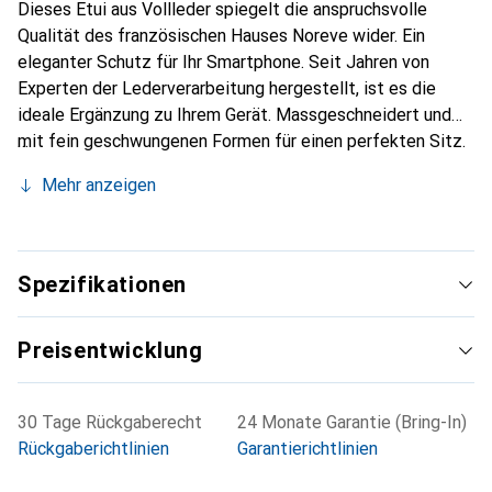
Dieses Etui aus Vollleder spiegelt die anspruchsvolle
Qualität des französischen Hauses Noreve wider. Ein
eleganter Schutz für Ihr Smartphone. Seit Jahren von
Experten der Lederverarbeitung hergestellt, ist es die
ideale Ergänzung zu Ihrem Gerät. Massgeschneidert und
mit fein geschwungenen Formen für einen perfekten Sitz.
Ein elegantes Accessoire und das ideale Gewand für Ihr
Mehr anzeigen
Smartphone. Die Marke Noreve ist international für ihre
hochwertigen Produkte bekannt und stets eine gute Wahl
für den anspruchsvollen Kunden.
Spezifikationen
Preisentwicklung
30 Tage Rückgaberecht
24 Monate Garantie (Bring-In)
Rückgaberichtlinien
Garantierichtlinien