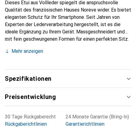
Dieses Etui aus Vollleder spiegelt die anspruchsvolle
Qualität des französischen Hauses Noreve wider. Es bietet
eleganten Schutz für Ihr Smartphone. Seit Jahren von
Experten der Lederverarbeitung hergestellt, ist es die
ideale Ergänzung zu Ihrem Gerät. Massgeschneidert und
mit fein geschwungenen Formen für einen perfekten Sitz.
Ein elegantes Accessoire und das ideale Gewand für Ihr
Mehr anzeigen
Smartphone. Die Marke Noreve ist international für ihre
hochwertigen Produkte bekannt und stets eine gute Wahl
für den anspruchsvollen Kunden.
Spezifikationen
Preisentwicklung
30 Tage Rückgaberecht
24 Monate Garantie (Bring-In)
Rückgaberichtlinien
Garantierichtlinien