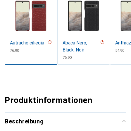
Autruche ciliegia
Abaca Nero,
Anthraz
Black, Noir
CHF
76.90
CHF
54.90
CHF
76.90
Produktinformationen
Beschreibung