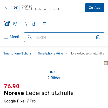
digitec
Zur App
Schneller finden und bestellen
Einstellungen
Kundenkonto
Vergleichslisten
Merklisten
Warenkorb
Navigation nach Kategorien
Menü
Suche
Smartphone Schutz
Smartphone Hülle
Noreve Lederschutzhülle
2 Bilder
CHF
76.90
Noreve
Lederschutzhülle
Google Pixel 7 Pro