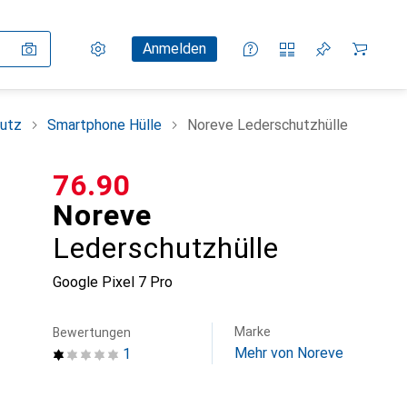
Einstellungen
Kundenkonto
Vergleichslisten
Merklisten
Warenkorb
Anmelden
utz
Smartphone Hülle
Noreve Lederschutzhülle
CHF
76.90
Noreve
Lederschutzhülle
Google Pixel 7 Pro
Marke
Bewertungen
Mehr von Noreve
1