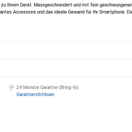
g zu Ihrem Gerät. Massgeschneidert und mit fein geschwungenen
gantes Accessoire und das ideale Gewand für Ihr Smartphone. D
hochwertigen Produkte bekannt und stets eine gute Wahl für den
g
24 Monate Garantie (Bring-In)
Garantierichtlinien