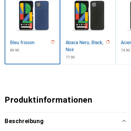
Bleu frisson
Abaca Nero, Black,
Acie
Noir
CHF
89.90
CHF
74.90
CHF
77.90
Produktinformationen
Beschreibung