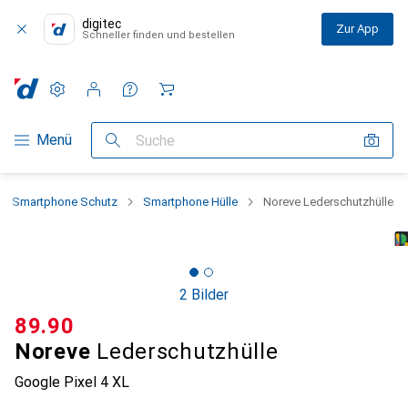
digitec
Zur App
Schneller finden und bestellen
Einstellungen
Kundenkonto
Vergleichslisten
Merklisten
Warenkorb
Navigation nach Kategorien
Menü
Suche
Smartphone Schutz
Smartphone Hülle
Noreve Lederschutzhülle
2 Bilder
CHF
89.90
Noreve
Lederschutzhülle
Google Pixel 4 XL