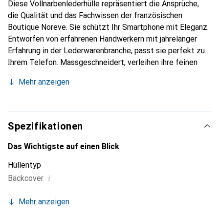
Diese Vollnarbenlederhülle repräsentiert die Ansprüche,
die Qualität und das Fachwissen der französischen
Boutique Noreve. Sie schützt Ihr Smartphone mit Eleganz.
Entworfen von erfahrenen Handwerkern mit jahrelanger
Erfahrung in der Lederwarenbranche, passt sie perfekt zu
Ihrem Telefon. Massgeschneidert, verleihen ihre feinen
Kurven ihr eine echte zweite Haut. Sie wird zum schicken
Mehr anzeigen
und unverzichtbaren Accessoire für Ihr Smartphone.
International anerkannt für ihre hochwertigen Produkte ist
die Marke Noreve eine zuverlässige Wahl für eine
anspruchsvolle Kundschaft.
Spezifikationen
Das Wichtigste auf einen Blick
Hüllentyp
i
Backcover
Mehr anzeigen