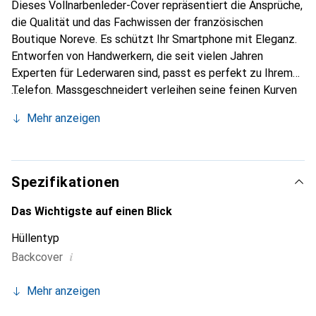
Dieses Vollnarbenleder-Cover repräsentiert die Ansprüche,
die Qualität und das Fachwissen der französischen
Boutique Noreve. Es schützt Ihr Smartphone mit Eleganz.
Entworfen von Handwerkern, die seit vielen Jahren
Experten für Lederwaren sind, passt es perfekt zu Ihrem
Telefon. Massgeschneidert verleihen seine feinen Kurven
ihm eine echte zweite Haut. Es wird zum schicken und
Mehr anzeigen
unverzichtbaren Accessoire für Ihr Smartphone.
International anerkannt für ihre hochwertigen Produkte ist
die Marke Noreve eine sichere Wahl für eine
anspruchsvolle Kundschaft.
Spezifikationen
Das Wichtigste auf einen Blick
Hüllentyp
i
Backcover
Mehr anzeigen