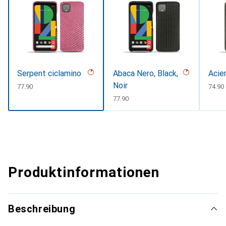
Serpent ciclamino
Abaca Nero, Black,
Acie
Noir
CHF
77.90
CHF
74.90
CHF
77.90
Produktinformationen
Beschreibung