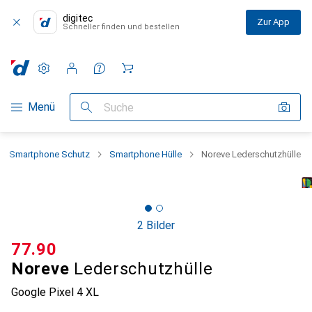
digitec
Zur App
Schneller finden und bestellen
Einstellungen
Kundenkonto
Vergleichslisten
Merklisten
Warenkorb
Navigation nach Kategorien
Menü
Suche
Smartphone Schutz
Smartphone Hülle
Noreve Lederschutzhülle
2 Bilder
CHF
77.90
Noreve
Lederschutzhülle
Google Pixel 4 XL