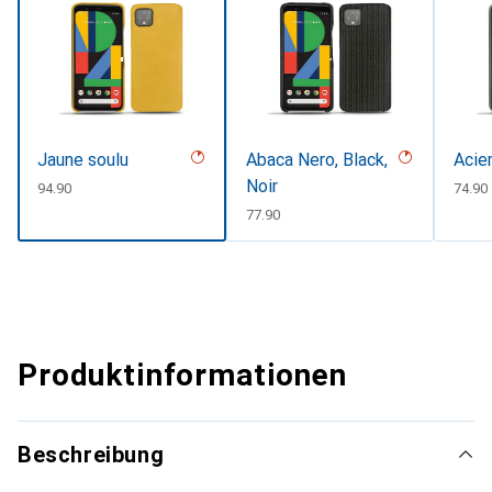
Jaune soulu
Abaca Nero, Black,
Acie
Noir
CHF
94.90
CHF
74.90
CHF
77.90
Produktinformationen
Beschreibung