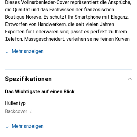
Dieses Vollnarbenleder-Cover repräsentiert die Ansprüche,
die Qualität und das Fachwissen der französischen
Boutique Noreve. Es schützt Ihr Smartphone mit Eleganz.
Entworfen von Handwerkern, die seit vielen Jahren
Experten für Lederwaren sind, passt es perfekt zu Ihrem
Telefon. Massgeschneidert, verleihen seine feinen Kurven
ihm eine echte zweite Haut. Es wird zum schicken und
Mehr anzeigen
unverzichtbaren Accessoire Ihres Smartphones.
International anerkannt für ihre hochwertigen Produkte ist
die Marke Noreve eine sichere Wahl für eine
anspruchsvolle Kundschaft.
Spezifikationen
Das Wichtigste auf einen Blick
Hüllentyp
i
Backcover
Mehr anzeigen