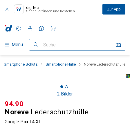
digitec
Zur App
Schneller finden und bestellen
Einstellungen
Kundenkonto
Vergleichslisten
Merklisten
Warenkorb
Navigation nach Kategorien
Menü
Suche
Smartphone Schutz
Smartphone Hülle
Noreve Lederschutzhülle
2 Bilder
CHF
94.90
Noreve
Lederschutzhülle
Google Pixel 4 XL